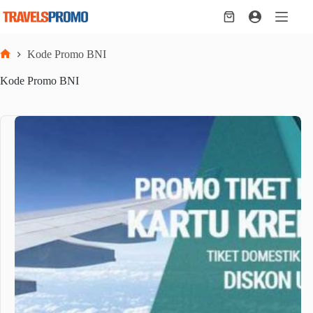
Skip
to
Shopping
content
cart
Kode Promo BNI
Home
Kode Promo BNI