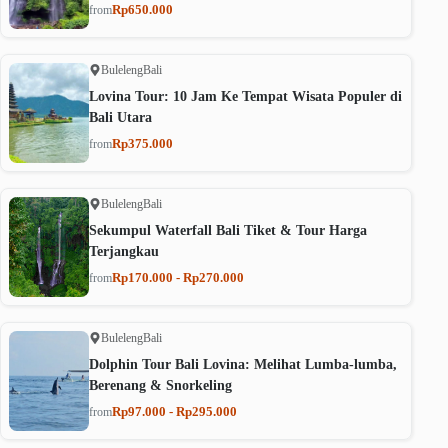
Rp650.000
from
Buleleng
Bali
Lovina Tour: 10 Jam Ke Tempat Wisata Populer di
Bali Utara
Rp375.000
from
Buleleng
Bali
Sekumpul Waterfall Bali Tiket & Tour Harga
Terjangkau
Rp170.000 - Rp270.000
from
Buleleng
Bali
Dolphin Tour Bali Lovina: Melihat Lumba-lumba,
Berenang & Snorkeling
Rp97.000 - Rp295.000
from