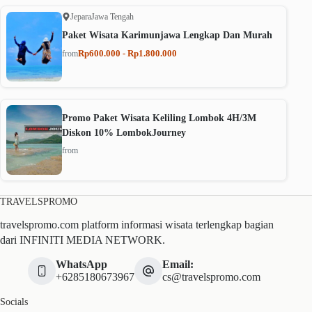
Jepara
Jawa Tengah
Paket Wisata Karimunjawa Lengkap Dan Murah
Rp600.000 - Rp1.800.000
from
Promo Paket Wisata Keliling Lombok 4H/3M
Diskon 10% LombokJourney
from
TRAVELSPROMO
travelspromo.com platform informasi wisata terlengkap bagian
dari INFINITI MEDIA NETWORK.
WhatsApp
Email:
+6285180673967
cs@travelspromo.com
Socials