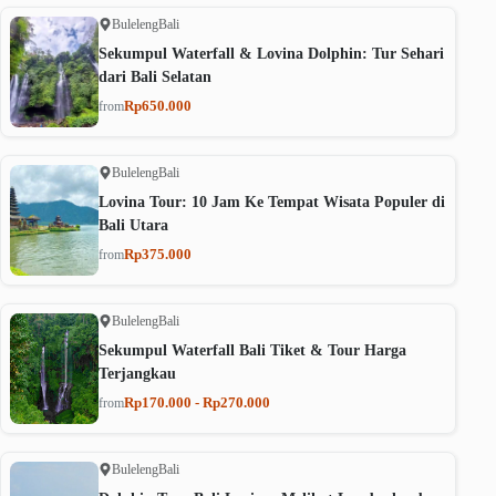
Buleleng
Bali
Sekumpul Waterfall & Lovina Dolphin: Tur Sehari
dari Bali Selatan
Rp650.000
from
Buleleng
Bali
Lovina Tour: 10 Jam Ke Tempat Wisata Populer di
Bali Utara
Rp375.000
from
Buleleng
Bali
Sekumpul Waterfall Bali Tiket & Tour Harga
Terjangkau
Rp170.000 - Rp270.000
from
Buleleng
Bali