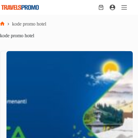
Skip
to
Shopping
content
cart
kode promo hotel
Home
kode promo hotel