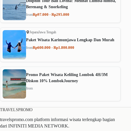
Dolphin Tour Bali Lovina: Melihat Lumba-lumba,
Berenang & Snorkeling
Rp97.000 - Rp295.000
from
Jepara
Jawa Tengah
Paket Wisata Karimunjawa Lengkap Dan Murah
Rp600.000 - Rp1.800.000
from
Promo Paket Wisata Keliling Lombok 4H/3M
Diskon 10% LombokJourney
from
TRAVELSPROMO
travelspromo.com platform informasi wisata terlengkap bagian
dari INFINITI MEDIA NETWORK.