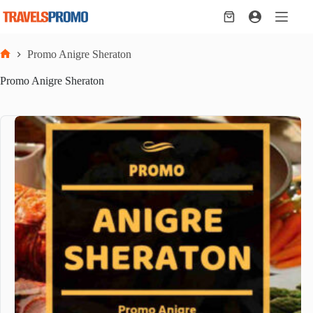
Skip
to
Shopping
content
cart
Promo Anigre Sheraton
Home
Promo Anigre Sheraton