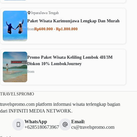
Jepara
Jawa Tengah
Paket Wisata Karimunjawa Lengkap Dan Murah
Rp600.000 - Rp1.800.000
from
Promo Paket Wisata Keliling Lombok 4H/3M
Diskon 10% LombokJourney
from
TRAVELSPROMO
travelspromo.com platform informasi wisata terlengkap bagian
dari INFINITI MEDIA NETWORK.
WhatsApp
Email:
+6285180673967
cs@travelspromo.com