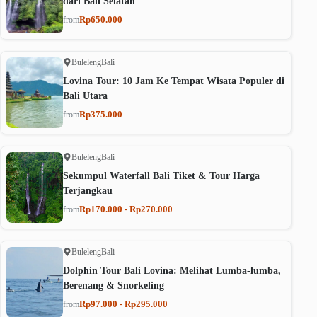
dari Bali Selatan
Rp650.000
from
Buleleng
Bali
Lovina Tour: 10 Jam Ke Tempat Wisata Populer di
Bali Utara
Rp375.000
from
Buleleng
Bali
Sekumpul Waterfall Bali Tiket & Tour Harga
Terjangkau
Rp170.000 - Rp270.000
from
Buleleng
Bali
Dolphin Tour Bali Lovina: Melihat Lumba-lumba,
Berenang & Snorkeling
Rp97.000 - Rp295.000
from