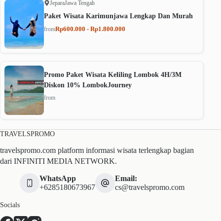
Jepara
Jawa Tengah
Paket Wisata Karimunjawa Lengkap Dan Murah
Rp600.000 - Rp1.800.000
from
Promo Paket Wisata Keliling Lombok 4H/3M
Diskon 10% LombokJourney
from
TRAVELSPROMO
travelspromo.com platform informasi wisata terlengkap bagian
dari INFINITI MEDIA NETWORK.
WhatsApp
Email:
+6285180673967
cs@travelspromo.com
Socials