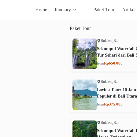
Home
Itinerary
Paket Tour
Artikel
Paket
Tour
Buleleng
Bali
Sekumpul Waterfall 
Tur Sehari dari Bali 
Rp650.000
from
Buleleng
Bali
Lovina Tour: 10 Jam
Populer di Bali Utara
Rp375.000
from
Buleleng
Bali
Sekumpul Waterfall B