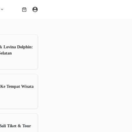
Shopping
cart
& Lovina Dolphin:
Selatan
 Ke Tempat Wisata
ali Tiket & Tour