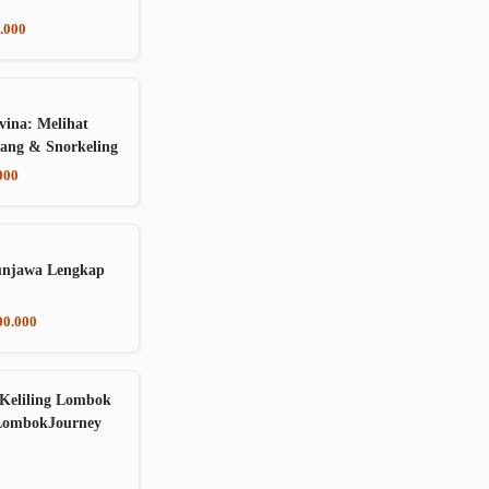
.000
vina: Melihat
ang & Snorkeling
000
unjawa Lengkap
00.000
Keliling Lombok
LombokJourney