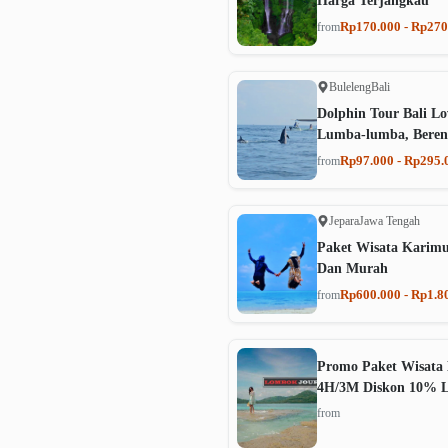
Harga Terjangkau
Rp170.000 - Rp270
from
Buleleng
Bali
Dolphin Tour Bali Lo
Lumba-lumba, Beren
Rp97.000 - Rp295.
from
Jepara
Jawa Tengah
Paket Wisata Karim
Dan Murah
Rp600.000 - Rp1.8
from
Promo Paket Wisata 
4H/3M Diskon 10% 
from