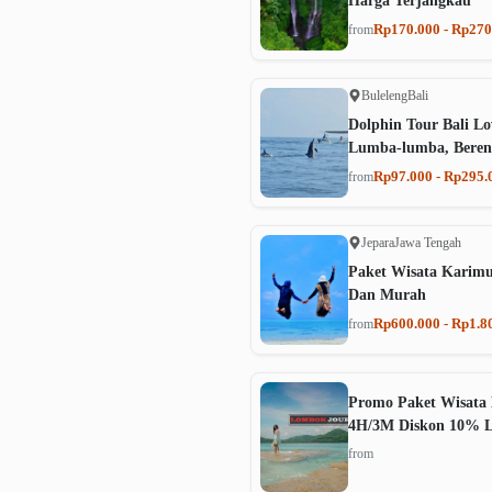
Harga Terjangkau
Rp170.000 - Rp270
from
Buleleng
Bali
Dolphin Tour Bali Lo
Lumba-lumba, Beren
Rp97.000 - Rp295.
from
Jepara
Jawa Tengah
Paket Wisata Karim
Dan Murah
Rp600.000 - Rp1.8
from
Promo Paket Wisata 
4H/3M Diskon 10% 
from