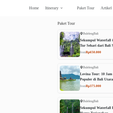
Home
Itinerary
Paket Tour
Artikel
Paket
Tour
Buleleng
Bali
Sekumpul Waterfall 
Tur Sehari dari Bali 
Rp650.000
from
Buleleng
Bali
Lovina Tour: 10 Jam
Populer di Bali Utara
Rp375.000
from
Buleleng
Bali
Sekumpul Waterfall B