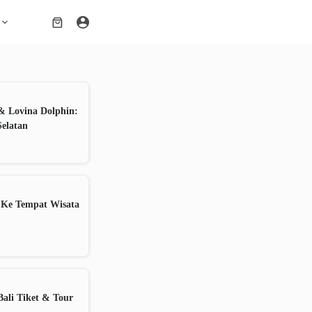
Shopping
cart
& Lovina Dolphin:
Selatan
 Ke Tempat Wisata
ali Tiket & Tour