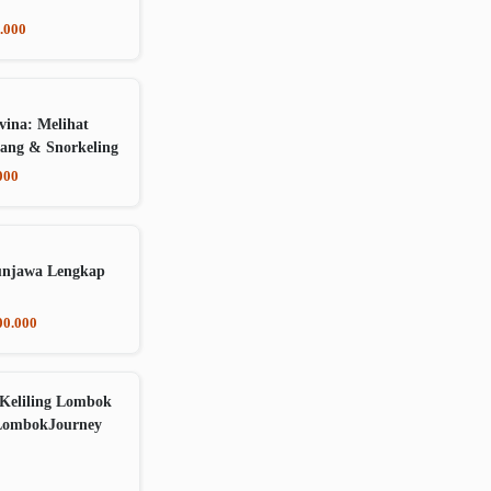
.000
vina: Melihat
ang & Snorkeling
000
unjawa Lengkap
00.000
Keliling Lombok
LombokJourney