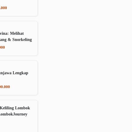
.000
vina: Melihat
ang & Snorkeling
000
unjawa Lengkap
00.000
Keliling Lombok
LombokJourney