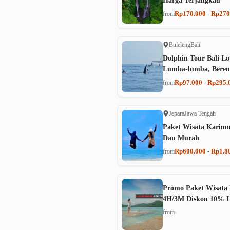
Harga Terjangkau
Rp170.000 - Rp270
from
Buleleng
Bali
Dolphin Tour Bali Lo
Lumba-lumba, Beren
Rp97.000 - Rp295.
from
Jepara
Jawa Tengah
Paket Wisata Karim
Dan Murah
Rp600.000 - Rp1.8
from
Promo Paket Wisata 
4H/3M Diskon 10% 
from