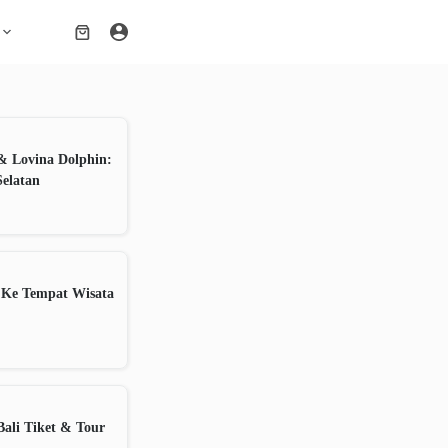
Shopping
cart
& Lovina Dolphin:
Selatan
 Ke Tempat Wisata
ali Tiket & Tour