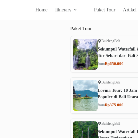
Home
Itinerary
Paket Tour
Artikel
Paket
Tour
Buleleng
Bali
Sekumpul Waterfall 
Tur Sehari dari Bali 
Rp650.000
from
Buleleng
Bali
Lovina Tour: 10 Jam
Populer di Bali Utara
Rp375.000
from
Buleleng
Bali
Sekumpul Waterfall B