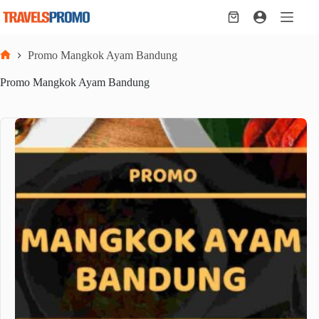
Skip
to
Shopping
content
cart
Promo Mangkok Ayam Bandung
Home
Promo Mangkok Ayam Bandung