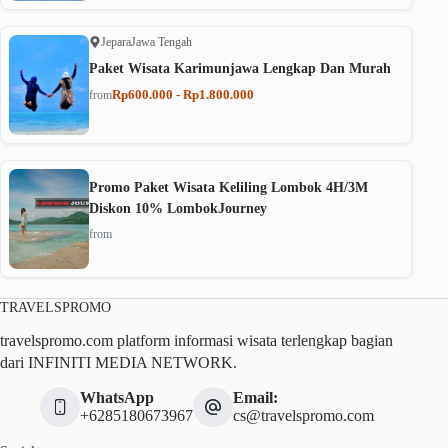
Jepara
Jawa Tengah
Paket Wisata Karimunjawa Lengkap Dan Murah
Rp600.000 - Rp1.800.000
from
Promo Paket Wisata Keliling Lombok 4H/3M
Diskon 10% LombokJourney
from
TRAVELSPROMO
travelspromo.com platform informasi wisata terlengkap bagian
dari INFINITI MEDIA NETWORK.
WhatsApp
Email:
+6285180673967
cs@travelspromo.com