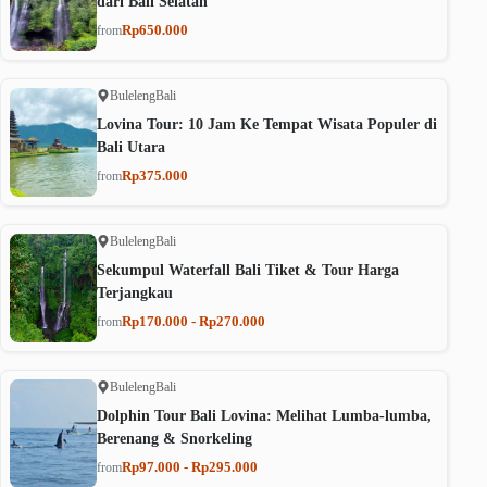
dari Bali Selatan
Rp650.000
from
Buleleng
Bali
Lovina Tour: 10 Jam Ke Tempat Wisata Populer di
Bali Utara
Rp375.000
from
Buleleng
Bali
Sekumpul Waterfall Bali Tiket & Tour Harga
Terjangkau
Rp170.000 - Rp270.000
from
Buleleng
Bali
Dolphin Tour Bali Lovina: Melihat Lumba-lumba,
Berenang & Snorkeling
Rp97.000 - Rp295.000
from