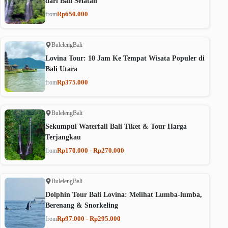
dari Bali Selatan
Rp650.000
from
Buleleng
Bali
Lovina Tour: 10 Jam Ke Tempat Wisata Populer di
Bali Utara
Rp375.000
from
Buleleng
Bali
Sekumpul Waterfall Bali Tiket & Tour Harga
Terjangkau
Rp170.000 - Rp270.000
from
Buleleng
Bali
Dolphin Tour Bali Lovina: Melihat Lumba-lumba,
Berenang & Snorkeling
Rp97.000 - Rp295.000
from