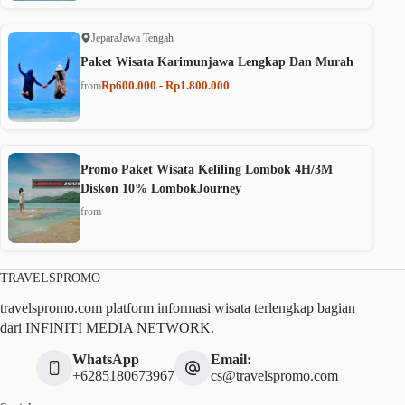
Jepara
Jawa Tengah
Paket Wisata Karimunjawa Lengkap Dan Murah
Rp600.000 - Rp1.800.000
from
Promo Paket Wisata Keliling Lombok 4H/3M
Diskon 10% LombokJourney
from
TRAVELSPROMO
travelspromo.com platform informasi wisata terlengkap bagian
dari INFINITI MEDIA NETWORK.
WhatsApp
Email:
+6285180673967
cs@travelspromo.com