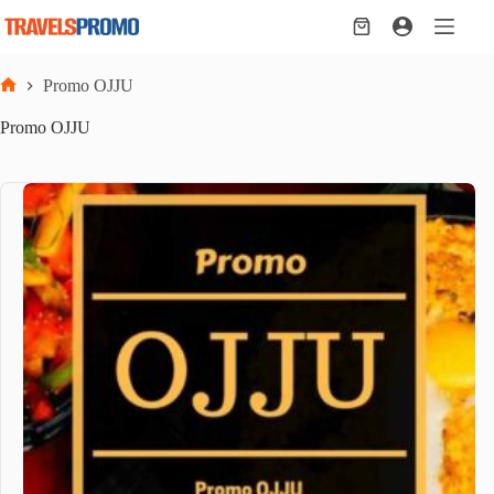
Skip
to
Shopping
content
cart
Promo OJJU
Home
Promo OJJU