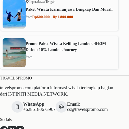
Jepara
Jawa Tengah
Paket Wisata Karimunjawa Lengkap Dan Murah
Rp600.000 - Rp1.800.000
from
Promo Paket Wisata Keliling Lombok 4H/3M
Diskon 10% LombokJourney
from
TRAVELSPROMO
travelspromo.com platform informasi wisata terlengkap bagian
dari INFINITI MEDIA NETWORK.
WhatsApp
Email:
+6285180673967
cs@travelspromo.com
Socials