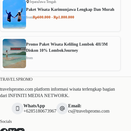
Jepara
Jawa Tengah
Paket Wisata Karimunjawa Lengkap Dan Murah
Rp600.000 - Rp1.800.000
from
Promo Paket Wisata Keliling Lombok 4H/3M
Diskon 10% LombokJourney
from
TRAVELSPROMO
travelspromo.com platform informasi wisata terlengkap bagian
dari INFINITI MEDIA NETWORK.
WhatsApp
Email:
+6285180673967
cs@travelspromo.com
Socials