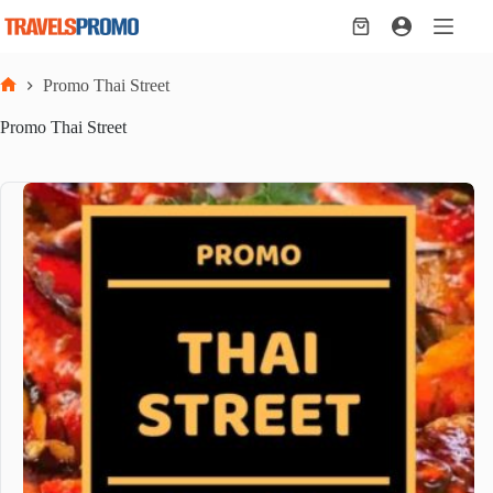
Skip
to
Shopping
content
cart
Promo Thai Street
Home
Promo Thai Street