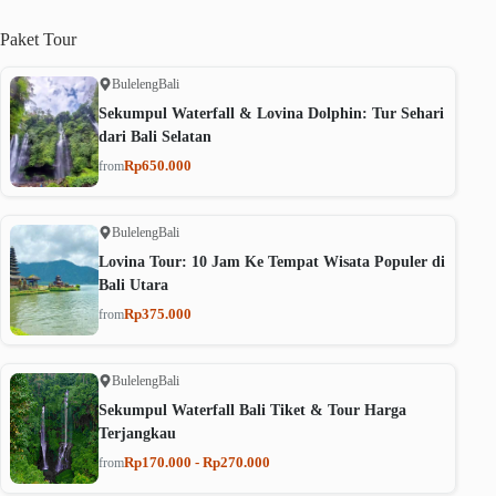
Paket
Tour
Buleleng
Bali
Sekumpul Waterfall & Lovina Dolphin: Tur Sehari
dari Bali Selatan
Rp650.000
from
Buleleng
Bali
Lovina Tour: 10 Jam Ke Tempat Wisata Populer di
Bali Utara
Rp375.000
from
Buleleng
Bali
Sekumpul Waterfall Bali Tiket & Tour Harga
Terjangkau
Rp170.000 - Rp270.000
from