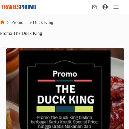
Skip
to
Shopping
content
cart
Promo The Duck King
Home
Promo The Duck King