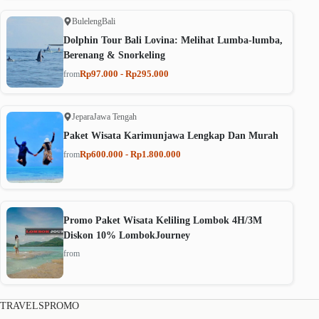
Buleleng
Bali
Dolphin Tour Bali Lovina: Melihat Lumba-lumba,
Berenang & Snorkeling
Rp97.000 - Rp295.000
from
Jepara
Jawa Tengah
Paket Wisata Karimunjawa Lengkap Dan Murah
Rp600.000 - Rp1.800.000
from
Promo Paket Wisata Keliling Lombok 4H/3M
Diskon 10% LombokJourney
from
TRAVELSPROMO