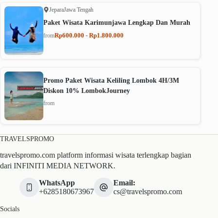
Jepara
Jawa Tengah
Paket Wisata Karimunjawa Lengkap Dan Murah
Rp600.000 - Rp1.800.000
from
Promo Paket Wisata Keliling Lombok 4H/3M
Diskon 10% LombokJourney
from
TRAVELSPROMO
travelspromo.com platform informasi wisata terlengkap bagian
dari INFINITI MEDIA NETWORK.
WhatsApp
Email:
+6285180673967
cs@travelspromo.com
Socials