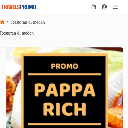
Skip
to
Shopping
content
cart
Restoran di medan
Home
Restoran di medan