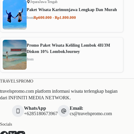
Jepara
Jawa Tengah
Paket Wisata Karimunjawa Lengkap Dan Murah
Rp600.000 - Rp1.800.000
from
Promo Paket Wisata Keliling Lombok 4H/3M
Diskon 10% LombokJourney
from
TRAVELSPROMO
travelspromo.com platform informasi wisata terlengkap bagian
dari INFINITI MEDIA NETWORK.
WhatsApp
Email:
+6285180673967
cs@travelspromo.com
Socials