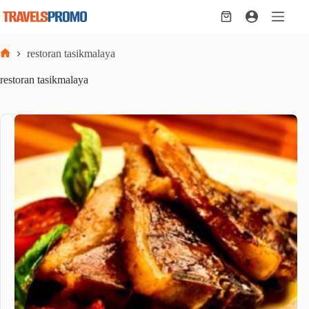
Skip
to
Shopping
content
cart
restoran tasikmalaya
Home
restoran tasikmalaya