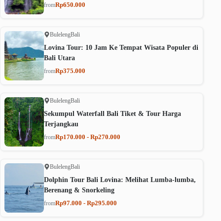
Rp650.000
from
Buleleng
Bali
Lovina Tour: 10 Jam Ke Tempat Wisata Populer di
Bali Utara
Rp375.000
from
Buleleng
Bali
Sekumpul Waterfall Bali Tiket & Tour Harga
Terjangkau
Rp170.000 - Rp270.000
from
Buleleng
Bali
Dolphin Tour Bali Lovina: Melihat Lumba-lumba,
Berenang & Snorkeling
Rp97.000 - Rp295.000
from