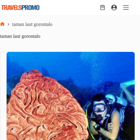
Skip
to
Shopping
content
cart
taman laut gorontalo
Home
taman laut gorontalo