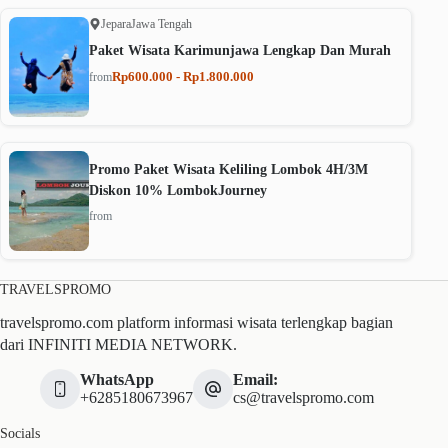
Jepara
Jawa Tengah
Paket Wisata Karimunjawa Lengkap Dan Murah
Rp600.000 - Rp1.800.000
from
Promo Paket Wisata Keliling Lombok 4H/3M
Diskon 10% LombokJourney
from
TRAVELSPROMO
travelspromo.com platform informasi wisata terlengkap bagian
dari INFINITI MEDIA NETWORK.
WhatsApp
Email:
+6285180673967
cs@travelspromo.com
Socials