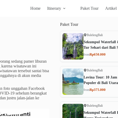
Home
Itinerary
Paket Tour
Artikel
Paket
Tour
Buleleng
Bali
Sekumpul Waterfall 
Tur Sehari dari Bali 
Rp650.000
from
seorang sedang pamer liburan
 karena wisatawan ini
Buleleng
Bali
satawan tersebut santai bisa
gunggahnya di akun media
Lovina Tour: 10 Jam
Populer di Bali Utara
an foto unggahan Facebook
Rp375.000
from
COVID-19 sebelum berangkat
an justru jalan-jalan ke
Buleleng
Bali
Sekumpul Waterfall B