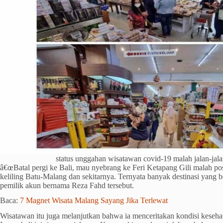
status unggahan wisatawan covid-19 malah jalan-jal
â€œBatal pergi ke Bali, mau nyebrang ke Feri Ketapang Gili malah p
keliling Batu-Malang dan sekitarnya. Ternyata banyak destinasi yang 
pemilik akun bernama Reza Fahd tersebut.
Baca:
7 Magnet Wisata Malang Sayang Jika Terlewat
Wisatawan itu juga melanjutkan bahwa ia menceritakan kondisi keseh