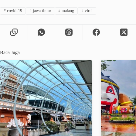
#
covid-19
#
jawa timur
#
malang
#
viral
Baca Juga