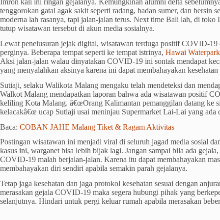
Imron kali ini ringan gejalanya. Kemungkinan alumni delta sebelumnya
tenggorokan gatal agak sakit seperti radang, badan sumer, dan bersin se
moderna lah rasanya, tapi jalan-jalan terus. Next time Bali lah, di toko
tutup wisatawan tersebut di akun media sosialnya.
Lewat penelusuran jejak digital, wisatawan terduga positif COVID-19 
perginya. Beberapa tempat seperti ke tempat istrinya,
Hawai Waterpark
Aksi jalan-jalan walau dinyatakan COVID-19 ini sontak mendapat ke
yang menyalahkan aksinya karena ini dapat membahayakan kesehatan 
Sutiaji, selaku Walikota Malang mengaku telah mendeteksi dan mendap
Walkot Malang mendapatkan laporan bahwa ada wisatawan positif CO
keliling Kota Malang. â€œOrang Kalimantan pemanggilan datang ke s
kelacakâ€œ ucap Sutiaji usai meninjau Supermarket Lai-Lai yang ada 
Baca:
COBAN JAHE Malang Tiket & Ragam Aktivitas
Postingan wisatawan ini menjadi viral di seluruh jagad media sosial 
kasus ini, warganet bisa lebih bijak lagi. Jangan sampai bila ada gejala
COVID-19 malah berjalan-jalan. Karena itu dapat membahayakan masy
membahayakan diri sendiri apabila semakin parah gejalanya.
Tetap jaga kesehatan dan jaga protokol kesehatan sesuai dengan anjur
merasakan gejala COVID-19 maka segera hubungi pihak yang berkepe
selanjutnya. Hindari untuk pergi keluar rumah apabila merasakan bebe