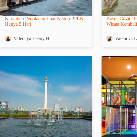
Karantina Perjalanan Luar Negeri PPLN
Kasus Covid-1
Hanya 5 Hari
Wisata Kembali
Valencya Leany H
Valencya 