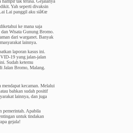
 hampir tak terasa. Gejalanya
dikit. Yah seperti divaksin
 Lai Lai panggil aku siâ€œ
diketahui ke mana saja
dan Wisata Gunung Bromo.
caman dari warganet. Banyak
masyarakat lainnya.
atkan laporan kasus ini.
VID-19 yang jalan-jalan
ini. Sudah ketemu
di Jalan Bromo, Malang.
dan mendapat kecaman. Melalui
, atau bahkan sudah positif
arakat lainnya, dan juga
an pemerintah. Apabila
ntingan untuk tindakan
rapa gejala!