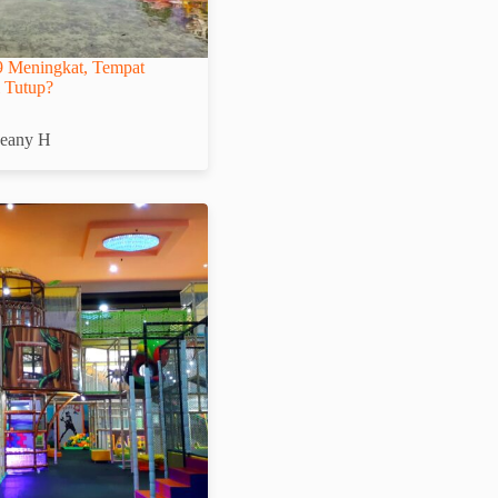
9 Meningkat, Tempat
 Tutup?
Leany H