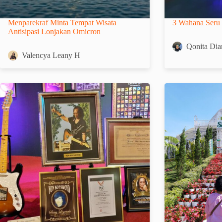
Menparekraf Minta Tempat Wisata
3 Wahana Seru 
Antisipasi Lonjakan Omicron
Qonita Dia
Valencya Leany H