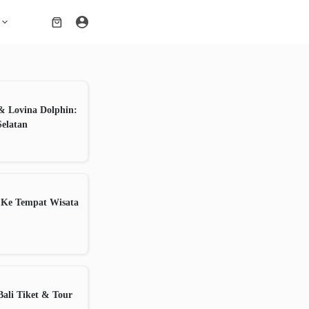
Shopping
cart
& Lovina Dolphin:
Selatan
 Ke Tempat Wisata
ali Tiket & Tour