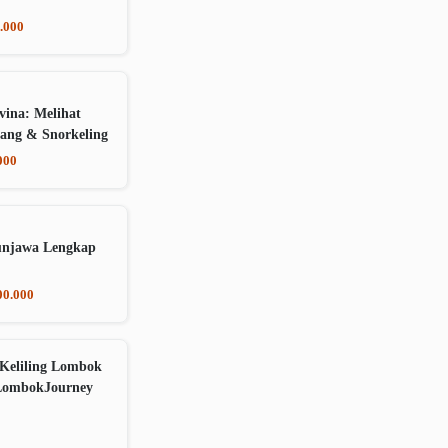
.000
vina: Melihat
ang & Snorkeling
000
unjawa Lengkap
00.000
Keliling Lombok
LombokJourney