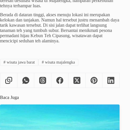
deretan destinasi wisata di Majalengka, hamparan perkebunan
tehnya terhampar luas.
Berada di dataran tinggi, akses menuju lokasi ini merupakan
kelokan dan tanjakan. Namun hal tersebut justru menambah daya
tarik kawasan tersebut. Di sisi jalan dapat terlihat langsung
tanaman teh yang tumbuh subur. Bersantai menikmati pesona
permadani hijau Kebun Teh Cipasung, wisatawan dapat
mencicipi seduhan teh alaminya.
#
wisata jawa barat
#
wisata majalengka
Baca Juga