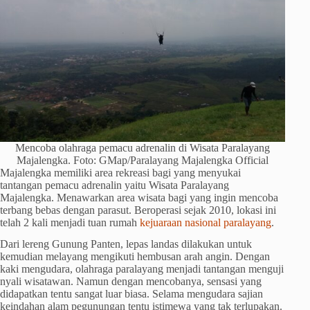
Mencoba olahraga pemacu adrenalin di Wisata Paralayang
Majalengka. Foto: GMap/Paralayang Majalengka Official
Majalengka memiliki area rekreasi bagi yang menyukai
tantangan pemacu adrenalin yaitu Wisata Paralayang
Majalengka. Menawarkan area wisata bagi yang ingin mencoba
terbang bebas dengan parasut. Beroperasi sejak 2010, lokasi ini
telah 2 kali menjadi tuan rumah
kejuaraan nasional paralayang
.
Dari lereng Gunung Panten, lepas landas dilakukan untuk
kemudian melayang mengikuti hembusan arah angin. Dengan
kaki mengudara, olahraga paralayang menjadi tantangan menguji
nyali wisatawan. Namun dengan mencobanya, sensasi yang
didapatkan tentu sangat luar biasa. Selama mengudara sajian
keindahan alam pegunungan tentu istimewa yang tak terlupakan.