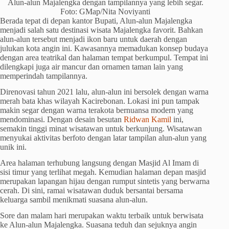
Alun-alun Majalengka dengan tampilannya yang lebih segar.
Foto: GMap/Nita Noviyanti
Berada tepat di depan kantor Bupati, Alun-alun Majalengka
menjadi salah satu destinasi wisata Majalengka favorit. Bahkan
alun-alun tersebut menjadi ikon baru untuk daerah dengan
julukan kota angin ini. Kawasannya memadukan konsep budaya
dengan area teatrikal dan halaman tempat berkumpul. Tempat ini
dilengkapi juga air mancur dan ornamen taman lain yang
memperindah tampilannya.
Direnovasi tahun 2021 lalu, alun-alun ini bersolek dengan warna
merah bata khas wilayah Kacirebonan. Lokasi ini pun tampak
makin segar dengan warna terakota bernuansa modern yang
mendominasi. Dengan desain besutan
Ridwan Kamil
ini,
semakin tinggi minat wisatawan untuk berkunjung. Wisatawan
menyukai aktivitas berfoto dengan latar tampilan alun-alun yang
unik ini.
Area halaman terhubung langsung dengan Masjid Al Imam di
sisi timur yang terlihat megah. Kemudian halaman depan masjid
merupakan lapangan hijau dengan rumput sintetis yang berwarna
cerah. Di sini, ramai wisatawan duduk bersantai bersama
keluarga sambil menikmati suasana alun-alun.
Sore dan malam hari merupakan waktu terbaik untuk berwisata
ke Alun-alun Majalengka. Suasana teduh dan sejuknya angin