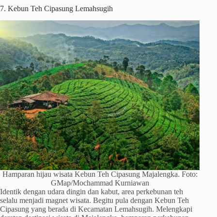
7. Kebun Teh Cipasung Lemahsugih
Hamparan hijau wisata Kebun Teh Cipasung Majalengka. Foto:
GMap/Mochammad Kurniawan
Identik dengan udara dingin dan kabut, area perkebunan teh
selalu menjadi magnet wisata. Begitu pula dengan Kebun Teh
Cipasung yang berada di Kecamatan Lemahsugih. Melengkapi