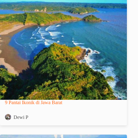
9 Pantai Ikonik di Jawa Barat
Dewi P