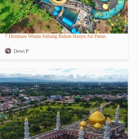
7 Destinasi Wisata Subang Bukan Hanya Air Panas
Dewi P