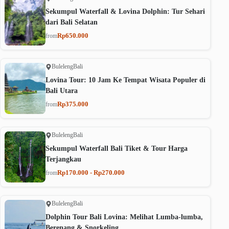
Sekumpul Waterfall & Lovina Dolphin: Tur Sehari
dari Bali Selatan
Rp650.000
from
Buleleng
Bali
Lovina Tour: 10 Jam Ke Tempat Wisata Populer di
Bali Utara
Rp375.000
from
Buleleng
Bali
Sekumpul Waterfall Bali Tiket & Tour Harga
Terjangkau
Rp170.000 - Rp270.000
from
Buleleng
Bali
Dolphin Tour Bali Lovina: Melihat Lumba-lumba,
Berenang & Snorkeling