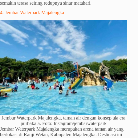
semakin terasa seiring redupnya sinar matahari.
4. Jembar Waterpark Majalengka
Jembar Waterpark Majalengka, taman air dengan konsep ala era
purbakala. Foto: Instagram/jembarwaterpark
Jembar Waterpark Majalengka merupakan arena taman air yang
berlokasi di Ranji Wetan, Kabupaten Majalengka. Destinasi ini