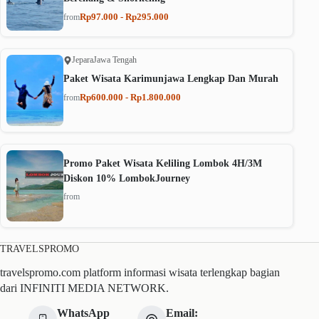
Rp97.000 - Rp295.000
from
Jepara
Jawa Tengah
Paket Wisata Karimunjawa Lengkap Dan Murah
Rp600.000 - Rp1.800.000
from
Promo Paket Wisata Keliling Lombok 4H/3M
Diskon 10% LombokJourney
from
TRAVELSPROMO
travelspromo.com platform informasi wisata terlengkap bagian
dari INFINITI MEDIA NETWORK.
WhatsApp
Email: