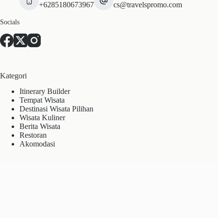
+6285180673967
cs@travelspromo.com
Socials
Kategori
Itinerary Builder
Tempat Wisata
Destinasi Wisata Pilihan
Wisata Kuliner
Berita Wisata
Restoran
Akomodasi
About Us
Tentang Kami
Kontak
Kerjasama