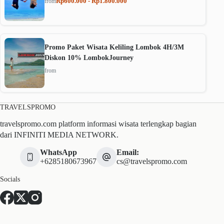
Rp600.000 - Rp1.800.000
from
Promo Paket Wisata Keliling Lombok 4H/3M
Diskon 10% LombokJourney
from
TRAVELSPROMO
travelspromo.com platform informasi wisata terlengkap bagian
dari INFINITI MEDIA NETWORK.
WhatsApp
Email:
+6285180673967
cs@travelspromo.com
Socials