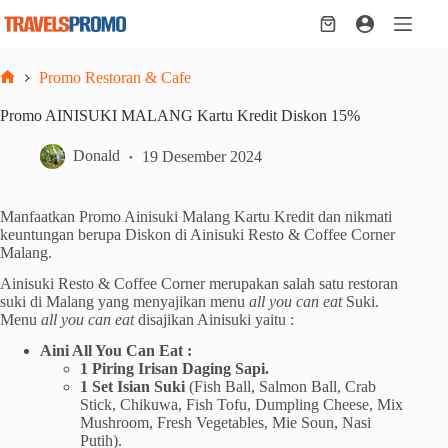
Skip
to
Shopping
content
cart
Promo Restoran & Cafe
Home
Promo AINISUKI MALANG Kartu Kredit Diskon 15%
Donald
19 Desember 2024
Manfaatkan Promo Ainisuki Malang Kartu Kredit dan nikmati
keuntungan berupa Diskon di Ainisuki Resto & Coffee Corner
Malang.
Ainisuki Resto & Coffee Corner merupakan salah satu restoran
suki di Malang yang menyajikan menu
all you can eat
Suki.
Menu
all you can eat
disajikan Ainisuki yaitu :
Aini All You Can Eat :
1 Piring Irisan Daging Sapi.
1 Set Isian Suki
(Fish Ball, Salmon Ball, Crab
Stick, Chikuwa, Fish Tofu, Dumpling Cheese, Mix
Mushroom, Fresh Vegetables, Mie Soun, Nasi
Putih).