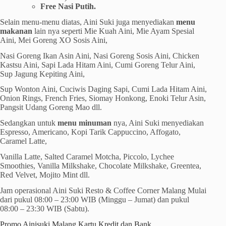
Free Nasi Putih.
Selain menu-menu diatas, Aini Suki juga menyediakan
menu
makanan
lain nya seperti Mie Kuah Aini, Mie Ayam Spesial
Aini, Mei Goreng XO Sosis Aini,
Nasi Goreng Ikan Asin Aini, Nasi Goreng Sosis Aini, Chicken
Kastsu Aini, Sapi Lada Hitam Aini, Cumi Goreng Telur Aini,
Sup Jagung Kepiting Aini,
Sup Wonton Aini, Cuciwis Daging Sapi, Cumi Lada Hitam Aini,
Onion Rings, French Fries, Siomay Honkong, Enoki Telur Asin,
Pangsit Udang Goreng Mao dll.
Sedangkan untuk
menu minuman
nya, Aini Suki menyediakan
Espresso, Americano, Kopi Tarik Cappuccino, Affogato,
Caramel Latte,
Vanilla Latte, Salted Caramel Motcha, Piccolo, Lychee
Smoothies, Vanilla Milkshake, Chocolate Milkshake, Greentea,
Red Velvet, Mojito Mint dll.
Jam operasional Aini Suki Resto & Coffee Corner Malang Mulai
dari pukul 08:00 – 23:00 WIB (Minggu – Jumat) dan pukul
08:00 – 23:30 WIB (Sabtu).
Promo Ainisuki Malang Kartu Kredit dan Bank