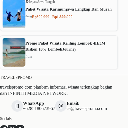
Jepara
Jawa Tengah
Paket Wisata Karimunjawa Lengkap Dan Murah
Rp600.000 - Rp1.800.000
from
Promo Paket Wisata Keliling Lombok 4H/3M
Diskon 10% LombokJourney
from
TRAVELSPROMO
travelspromo.com platform informasi wisata terlengkap bagian
dari INFINITI MEDIA NETWORK.
WhatsApp
Email:
+6285180673967
cs@travelspromo.com
Socials