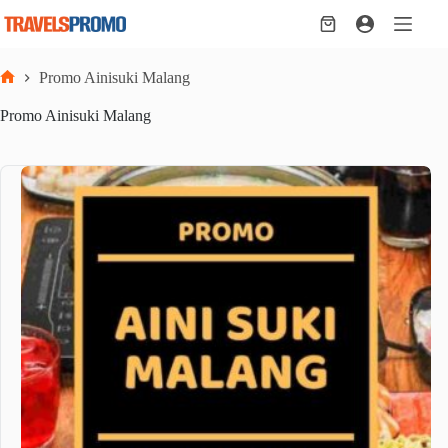
Skip
to
Shopping
content
cart
Promo Ainisuki Malang
Home
Promo Ainisuki Malang