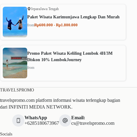
Jepara
Jawa Tengah
Paket Wisata Karimunjawa Lengkap Dan Murah
Rp600.000 - Rp1.800.000
from
Promo Paket Wisata Keliling Lombok 4H/3M
Diskon 10% LombokJourney
from
TRAVELSPROMO
travelspromo.com platform informasi wisata terlengkap bagian
dari INFINITI MEDIA NETWORK.
WhatsApp
Email:
+6285180673967
cs@travelspromo.com
Socials