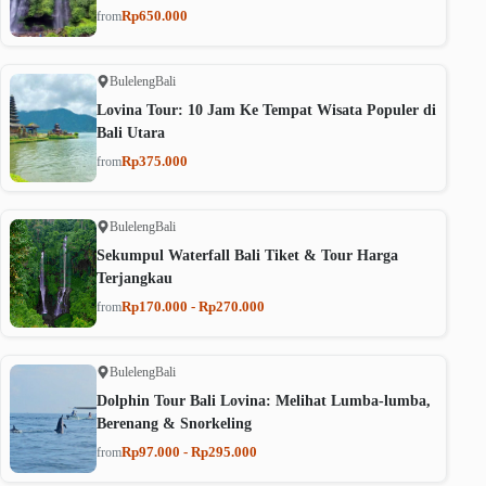
Rp650.000
from
Buleleng
Bali
Lovina Tour: 10 Jam Ke Tempat Wisata Populer di
Bali Utara
Rp375.000
from
Buleleng
Bali
Sekumpul Waterfall Bali Tiket & Tour Harga
Terjangkau
Rp170.000 - Rp270.000
from
Buleleng
Bali
Dolphin Tour Bali Lovina: Melihat Lumba-lumba,
Berenang & Snorkeling
Rp97.000 - Rp295.000
from