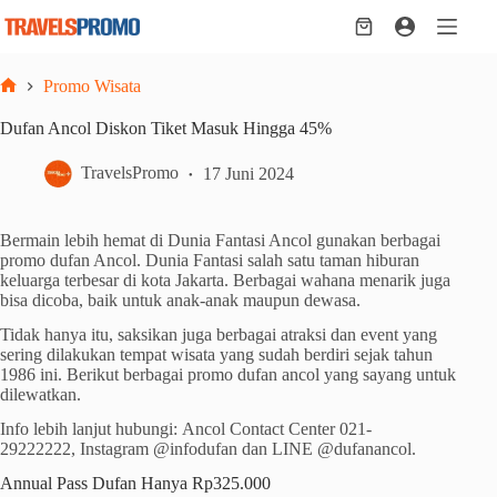
Skip
to
Shopping
content
cart
Promo Wisata
Home
Dufan Ancol Diskon Tiket Masuk Hingga 45%
TravelsPromo
17 Juni 2024
Bermain lebih hemat di Dunia Fantasi Ancol gunakan berbagai
promo dufan Ancol. Dunia Fantasi salah satu taman hiburan
keluarga terbesar di kota Jakarta. Berbagai wahana menarik juga
bisa dicoba, baik untuk anak-anak maupun dewasa.
Tidak hanya itu, saksikan juga berbagai atraksi dan event yang
sering dilakukan tempat wisata yang sudah berdiri sejak tahun
1986 ini. Berikut berbagai promo dufan ancol yang sayang untuk
dilewatkan.
Info lebih lanjut hubungi: Ancol Contact Center 021-
29222222, Instagram @infodufan dan LINE @dufanancol.
Annual Pass Dufan Hanya Rp325.000