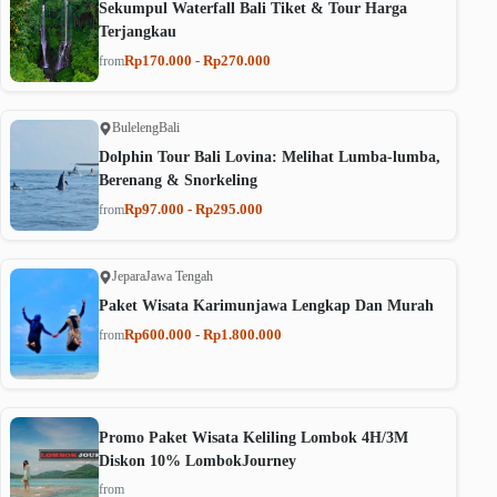
Sekumpul Waterfall Bali Tiket & Tour Harga
Terjangkau
Rp170.000 - Rp270.000
from
Buleleng
Bali
Dolphin Tour Bali Lovina: Melihat Lumba-lumba,
Berenang & Snorkeling
Rp97.000 - Rp295.000
from
Jepara
Jawa Tengah
Paket Wisata Karimunjawa Lengkap Dan Murah
Rp600.000 - Rp1.800.000
from
Promo Paket Wisata Keliling Lombok 4H/3M
Diskon 10% LombokJourney
from