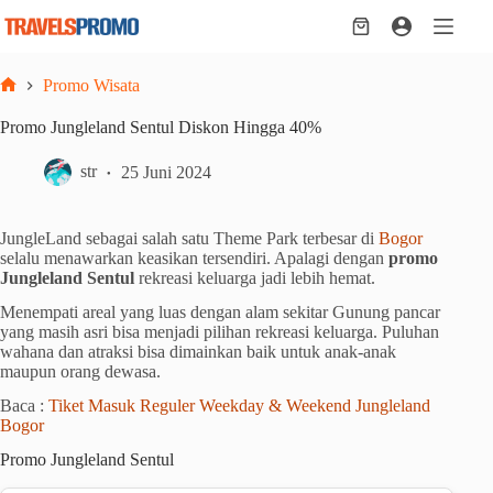
Skip
to
Shopping
content
cart
Promo Wisata
Home
Promo Jungleland Sentul Diskon Hingga 40%
str
25 Juni 2024
JungleLand sebagai salah satu Theme Park terbesar di
Bogor
selalu menawarkan keasikan tersendiri. Apalagi dengan
promo
Jungleland Sentul
rekreasi keluarga jadi lebih hemat.
Menempati areal yang luas dengan alam sekitar Gunung pancar
yang masih asri bisa menjadi pilihan rekreasi keluarga. Puluhan
wahana dan atraksi bisa dimainkan baik untuk anak-anak
maupun orang dewasa.
Baca :
Tiket Masuk Reguler Weekday & Weekend Jungleland
Bogor
Promo Jungleland Sentul