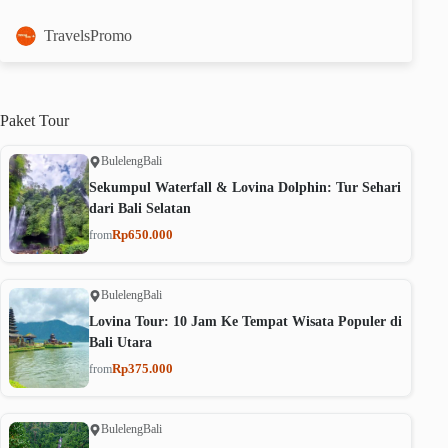
TravelsPromo
Paket
Tour
Buleleng
Bali
Sekumpul Waterfall & Lovina Dolphin: Tur Sehari
dari Bali Selatan
Rp650.000
from
Buleleng
Bali
Lovina Tour: 10 Jam Ke Tempat Wisata Populer di
Bali Utara
Rp375.000
from
Buleleng
Bali