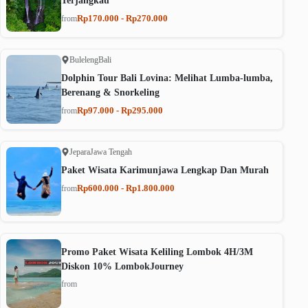
Terjangkau
Rp170.000 - Rp270.000
from
Buleleng
Bali
Dolphin Tour Bali Lovina: Melihat Lumba-lumba,
Berenang & Snorkeling
Rp97.000 - Rp295.000
from
Jepara
Jawa Tengah
Paket Wisata Karimunjawa Lengkap Dan Murah
Rp600.000 - Rp1.800.000
from
Promo Paket Wisata Keliling Lombok 4H/3M
Diskon 10% LombokJourney
from