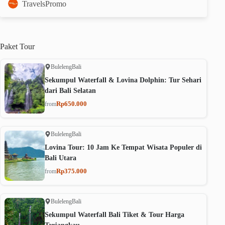
TravelsPromo
Paket
Tour
Buleleng
Bali
Sekumpul Waterfall & Lovina Dolphin: Tur Sehari
dari Bali Selatan
Rp650.000
from
Buleleng
Bali
Lovina Tour: 10 Jam Ke Tempat Wisata Populer di
Bali Utara
Rp375.000
from
Buleleng
Bali
Sekumpul Waterfall Bali Tiket & Tour Harga