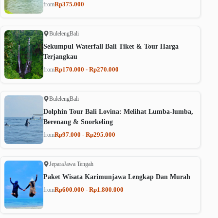
Rp375.000
from
Buleleng
Bali
Sekumpul Waterfall Bali Tiket & Tour Harga
Terjangkau
Rp170.000 - Rp270.000
from
Buleleng
Bali
Dolphin Tour Bali Lovina: Melihat Lumba-lumba,
Berenang & Snorkeling
Rp97.000 - Rp295.000
from
Jepara
Jawa Tengah
Paket Wisata Karimunjawa Lengkap Dan Murah
Rp600.000 - Rp1.800.000
from