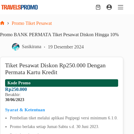
Skip
to
Shopping
content
cart
Promo Tiket Pesawat
Home
Promo BANK PERMATA Tiket Pesawat Diskon Hingga 10%
Sasikirana
19 Desember 2024
Tiket Pesawat Diskon Rp250.000 Dengan
Permata Kartu Kredit
Kode Promo
Rp250.000
Berakhir:
30/06/2023
Syarat & Ketentuan
Pembelian tiket melalui aplikasi Pegipegi versi minimum 6.1.0.
Promo berlaku setiap Jumat-Sabtu s.d. 30 Juni 2023.