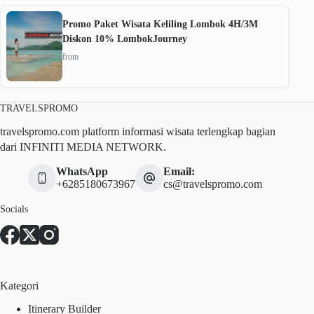
Promo Paket Wisata Keliling Lombok 4H/3M
Diskon 10% LombokJourney
from
TRAVELSPROMO
travelspromo.com platform informasi wisata terlengkap bagian
dari INFINITI MEDIA NETWORK.
WhatsApp
Email:
+6285180673967
cs@travelspromo.com
Socials
Kategori
Itinerary Builder