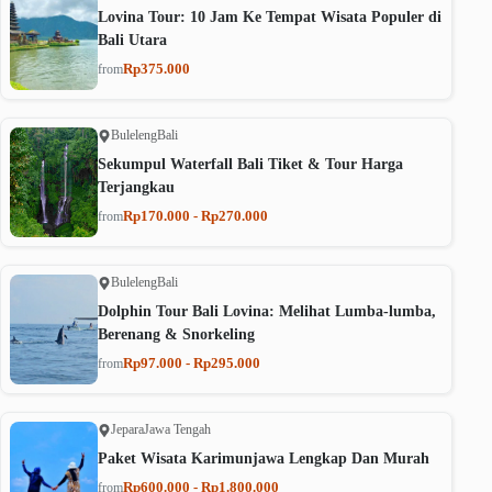
Lovina Tour: 10 Jam Ke Tempat Wisata Populer di
Bali Utara
Rp375.000
from
Buleleng
Bali
Sekumpul Waterfall Bali Tiket & Tour Harga
Terjangkau
Rp170.000 - Rp270.000
from
Buleleng
Bali
Dolphin Tour Bali Lovina: Melihat Lumba-lumba,
Berenang & Snorkeling
Rp97.000 - Rp295.000
from
Jepara
Jawa Tengah
Paket Wisata Karimunjawa Lengkap Dan Murah
Rp600.000 - Rp1.800.000
from