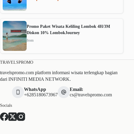
Promo Paket Wisata Keliling Lombok 4H/3M
Diskon 10% LombokJourney
from
TRAVELSPROMO
travelspromo.com platform informasi wisata terlengkap bagian
dari INFINITI MEDIA NETWORK.
WhatsApp
Email:
+6285180673967
cs@travelspromo.com
Socials