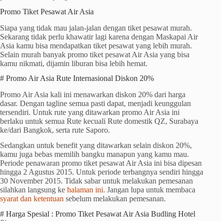
Promo Tiket Pesawat Air Asia
Siapa yang tidak mau jalan-jalan dengan tiket pesawat murah.
Sekarang tidak perlu khawatir lagi karena dengan Maskapai Air
Asia kamu bisa mendapatkan tiket pesawat yang lebih murah.
Selain murah banyak promo tiket pesawat Air Asia yang bisa
kamu nikmati, dijamin liburan bisa lebih hemat.
# Promo Air Asia Rute Internasional Diskon 20%
Promo Air Asia kali ini menawarkan diskon 20% dari harga
dasar. Dengan tagline semua pasti dapat, menjadi keunggulan
tersendiri. Untuk rute yang ditawarkan promo Air Asia ini
berlaku untuk semua Rute kecuali Rute domestik QZ, Surabaya
ke/dari Bangkok, serta rute Saporo.
Sedangkan untuk benefit yang ditawarkan selain diskon 20%,
kamu juga bebas memilih bangku manapun yang kamu mau.
Periode penawaran promo tiket pesawat Air Asia ini bisa dipesan
hingga 2 Agustus 2015. Untuk periode terbangnya sendiri hingga
30 November 2015. Tidak sabar untuk melakukan pemesanan
silahkan langsung ke
halaman ini.
Jangan lupa untuk membaca
syarat dan ketentuan
sebelum melakukan pemesanan.
# Harga Spesial : Promo Tiket Pesawat Air Asia Budling Hotel