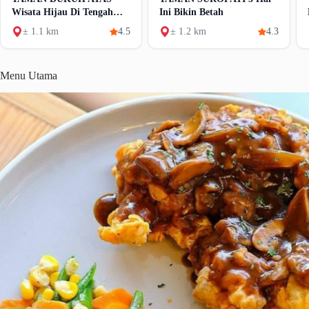
Wisata Hijau Di Tengah
Ini Bikin Betah
Kota
± 1.1 km
4.5
± 1.2 km
4.3
Menu Utama