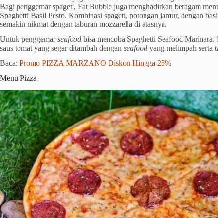
Bagi penggemar spageti, Fat Bubble juga menghadirkan beragam menu.
Spaghetti Basil Pesto. Kombinasi spageti, potongan jamur, dengan basi
semakin nikmat dengan taburan mozzarella di atasnya.
Untuk penggemar
seafood
bisa mencoba Spaghetti Seafood Marinara. 
saus tomat yang segar ditambah dengan
seafood
yang melimpah serta ta
Baca:
Promo PIZZA MARZANO Diskon Hingga 25%
Menu Pizza