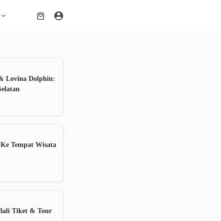
Shopping
cart
& Lovina Dolphin:
Selatan
 Ke Tempat Wisata
ali Tiket & Tour