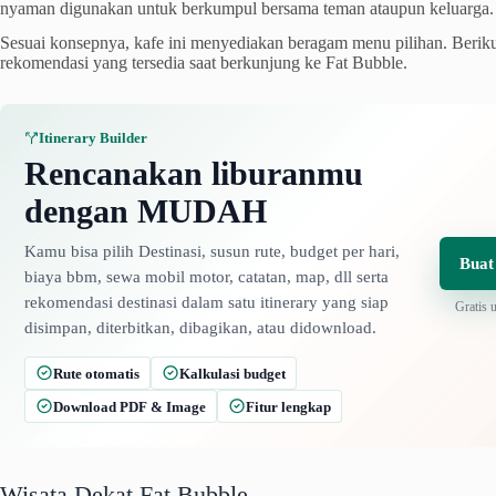
nyaman digunakan untuk berkumpul bersama teman ataupun keluarga.
Sesuai konsepnya, kafe ini menyediakan beragam menu pilihan. Berik
rekomendasi yang tersedia saat berkunjung ke Fat Bubble.
Itinerary Builder
Rencanakan liburanmu
dengan MUDAH
Kamu bisa pilih Destinasi, susun rute, budget per hari,
Buat
biaya bbm, sewa mobil motor, catatan, map, dll serta
rekomendasi destinasi dalam satu itinerary yang siap
Gratis 
disimpan, diterbitkan, dibagikan, atau didownload.
Rute otomatis
Kalkulasi budget
Download PDF & Image
Fitur lengkap
Wisata Dekat Fat Bubble