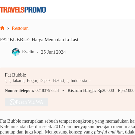
Skip
to
content
Restoran
Home
FAT BUBBLE: Harga Menu dan Lokasi
Evelin
25 Juni 2024
Fat Bubble
-, -, Jakarta, Bogor, Depok, Bekasi, -, Indonesia, -
Nomor Telepon:
02183797823
Kisaran Harga:
Rp20.000 - Rp52.000
Pesan Via WA
Fat Bubble merupakan sebuah tempat nongkrong yang memadukan ka
Kafe ini sudah berdiri sejak 2012 dan menyajikan beragam menu mak
penutup dan juga kopi. Mengusung konsep yang
playful and fun,
tidak