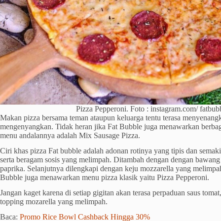
Pizza Pepperoni. Foto : instagram.com/ fatbub
Makan pizza bersama teman ataupun keluarga tentu terasa menyenangk
mengenyangkan. Tidak heran jika Fat Bubble juga menawarkan berbaga
menu andalannya adalah Mix Sausage Pizza.
Ciri khas pizza Fat bubble adalah adonan rotinya yang tipis dan semak
serta beragam sosis yang melimpah. Ditambah dengan dengan bawan
paprika. Selanjutnya dilengkapi dengan keju mozzarella yang melimpah 
Bubble juga menawarkan menu pizza klasik yaitu Pizza Pepperoni.
Jangan kaget karena di setiap gigitan akan terasa perpaduan saus tomat
topping mozarella yang melimpah.
Baca:
Promo Rice Bowl Cashback Hingga 30%