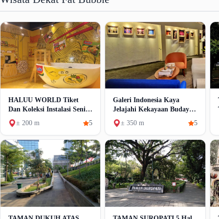
HALUU WORLD Tiket
Galeri Indonesia Kaya
Dan Koleksi Instalasi Seni
Jelajahi Kekayaan Budaya
Unik
Dalam Ruang Kreatif
± 200 m
5
± 350 m
5
TAMAN DUKUH ATAS
TAMAN SUROPATI 5 Hal