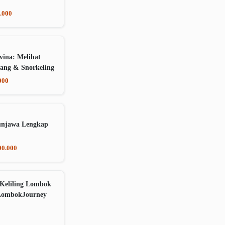
.000
vina: Melihat
ang & Snorkeling
000
unjawa Lengkap
00.000
Keliling Lombok
LombokJourney