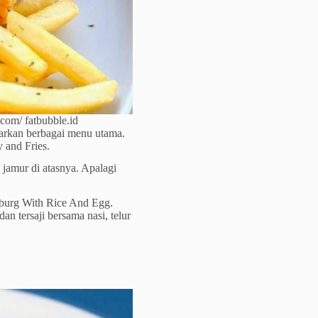
com/ fatbubble.id
arkan berbagai menu utama.
 and Fries.
jamur di atasnya. Apalagi
burg With Rice And Egg.
n tersaji bersama nasi, telur