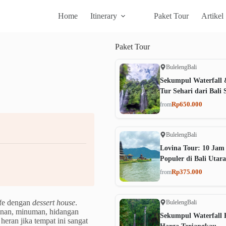
Home
Itinerary
Paket Tour
Artikel
Paket
Tour
Buleleng
Bali
Sekumpul Waterfall 
Tur Sehari dari Bali 
Rp650.000
from
Buleleng
Bali
Lovina Tour: 10 Jam
Populer di Bali Utara
Rp375.000
from
fe dengan
dessert house
.
Buleleng
Bali
anan, minuman, hidangan
Sekumpul Waterfall B
 heran jika tempat ini sangat