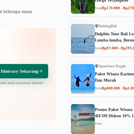
Harga Terjangkau
Rp170.000 - Rp270
from
ut beberapa menu
Buleleng
Bali
Dolphin Tour Bali Lo
Lumba-lumba, Beren
Rp97.000 - Rp295.
from
Jepara
Jawa Tengah
 Itinerary Sekarang
Paket Wisata Karim
Dan Murah
untuk mulai menyusun itinerary.
Rp600.000 - Rp1.8
from
Promo Paket Wisata 
4H/3M Diskon 10% 
from