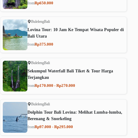
Rp650.000
from
Buleleng
Bali
Lovina Tour: 10 Jam Ke Tempat Wisata Populer di
Bali Utara
Rp375.000
from
Buleleng
Bali
Sekumpul Waterfall Bali Tiket & Tour Harga
Terjangkau
Rp170.000 - Rp270.000
from
Buleleng
Bali
Dolphin Tour Bali Lovina: Melihat Lumba-lumba,
Berenang & Snorkeling
Rp97.000 - Rp295.000
from