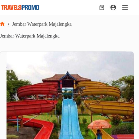
Skip
to
Shopping
content
cart
Jembar Waterpark Majalengka
Home
Jembar Waterpark Majalengka