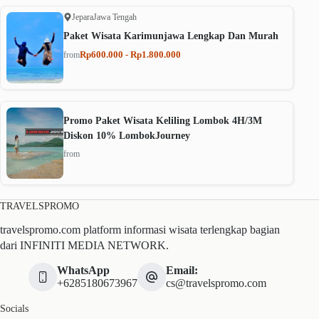
Jepara
Jawa Tengah
Paket Wisata Karimunjawa Lengkap Dan Murah
Rp600.000 - Rp1.800.000
from
Promo Paket Wisata Keliling Lombok 4H/3M
Diskon 10% LombokJourney
from
TRAVELSPROMO
travelspromo.com platform informasi wisata terlengkap bagian
dari INFINITI MEDIA NETWORK.
WhatsApp
Email:
+6285180673967
cs@travelspromo.com
Socials