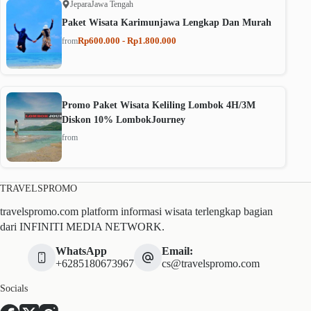
Jepara
Jawa Tengah
Paket Wisata Karimunjawa Lengkap Dan Murah
Rp600.000 - Rp1.800.000
from
Promo Paket Wisata Keliling Lombok 4H/3M
Diskon 10% LombokJourney
from
TRAVELSPROMO
travelspromo.com platform informasi wisata terlengkap bagian
dari INFINITI MEDIA NETWORK.
WhatsApp
Email:
+6285180673967
cs@travelspromo.com
Socials