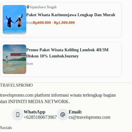
Jepara
Jawa Tengah
Paket Wisata Karimunjawa Lengkap Dan Murah
Rp600.000 - Rp1.800.000
from
Promo Paket Wisata Keliling Lombok 4H/3M
Diskon 10% LombokJourney
from
TRAVELSPROMO
travelspromo.com platform informasi wisata terlengkap bagian
dari INFINITI MEDIA NETWORK.
WhatsApp
Email:
+6285180673967
cs@travelspromo.com
Socials