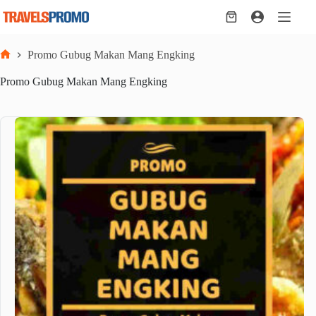
Skip
to
Shopping
content
cart
Promo Gubug Makan Mang Engking
Home
Promo Gubug Makan Mang Engking