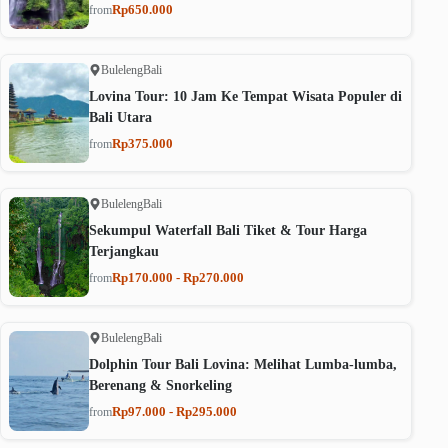
Rp650.000
from
Buleleng
Bali
Lovina Tour: 10 Jam Ke Tempat Wisata Populer di
Bali Utara
Rp375.000
from
Buleleng
Bali
Sekumpul Waterfall Bali Tiket & Tour Harga
Terjangkau
Rp170.000 - Rp270.000
from
Buleleng
Bali
Dolphin Tour Bali Lovina: Melihat Lumba-lumba,
Berenang & Snorkeling
Rp97.000 - Rp295.000
from