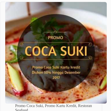
Promo Coca Suki
,
Promo Kartu Kredit
,
Restoran
Seafood