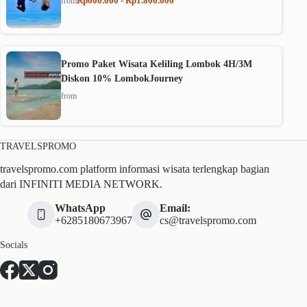
Rp600.000 - Rp1.800.000
from
Promo Paket Wisata Keliling Lombok 4H/3M
Diskon 10% LombokJourney
from
TRAVELSPROMO
travelspromo.com platform informasi wisata terlengkap bagian
dari INFINITI MEDIA NETWORK.
WhatsApp
Email:
+6285180673967
cs@travelspromo.com
Socials