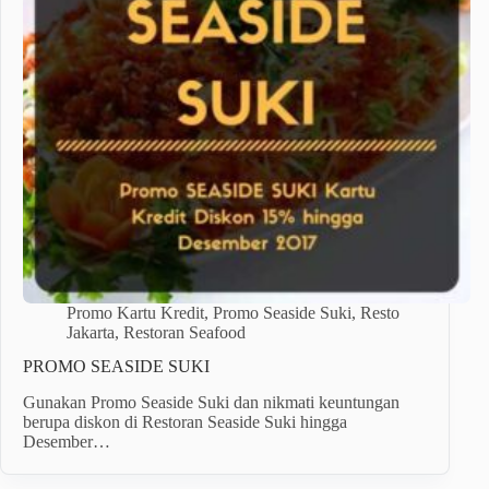
Promo Kartu Kredit
,
Promo Seaside Suki
,
Resto
Jakarta
,
Restoran Seafood
PROMO SEASIDE SUKI
Gunakan Promo Seaside Suki dan nikmati keuntungan
berupa diskon di Restoran Seaside Suki hingga
Desember…