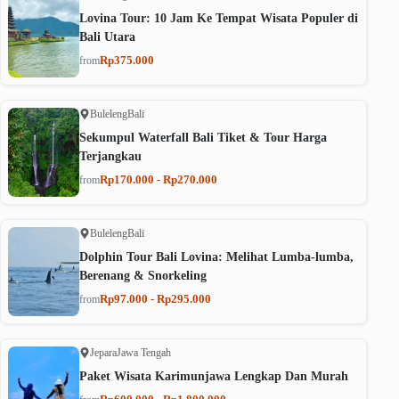
Lovina Tour: 10 Jam Ke Tempat Wisata Populer di
Bali Utara
Rp375.000
from
Buleleng
Bali
Sekumpul Waterfall Bali Tiket & Tour Harga
Terjangkau
Rp170.000 - Rp270.000
from
Buleleng
Bali
Dolphin Tour Bali Lovina: Melihat Lumba-lumba,
Berenang & Snorkeling
Rp97.000 - Rp295.000
from
Jepara
Jawa Tengah
Paket Wisata Karimunjawa Lengkap Dan Murah