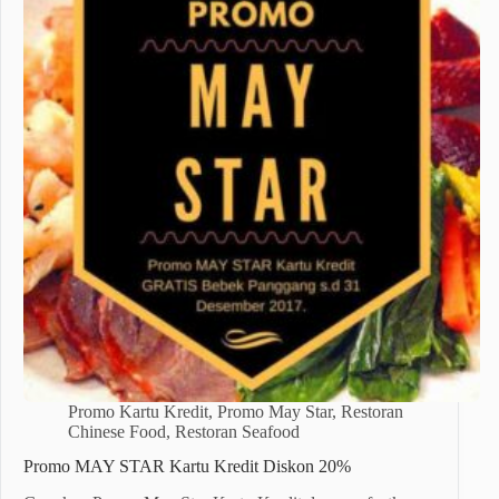
Promo Kartu Kredit
,
Promo May Star
,
Restoran
Chinese Food
,
Restoran Seafood
Promo MAY STAR Kartu Kredit Diskon 20%