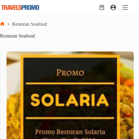
Skip
to
Shopping
content
cart
Restoran Seafood
Home
Restoran Seafood