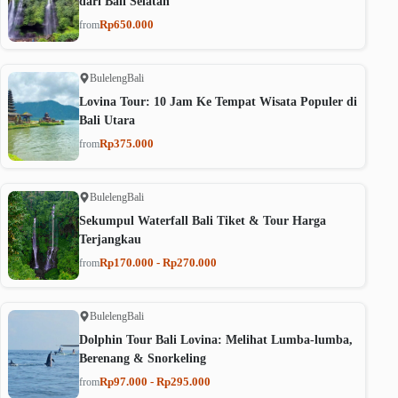
dari Bali Selatan
Rp650.000
from
Buleleng
Bali
Lovina Tour: 10 Jam Ke Tempat Wisata Populer di
Bali Utara
Rp375.000
from
Buleleng
Bali
Sekumpul Waterfall Bali Tiket & Tour Harga
Terjangkau
Rp170.000 - Rp270.000
from
Buleleng
Bali
Dolphin Tour Bali Lovina: Melihat Lumba-lumba,
Berenang & Snorkeling
Rp97.000 - Rp295.000
from