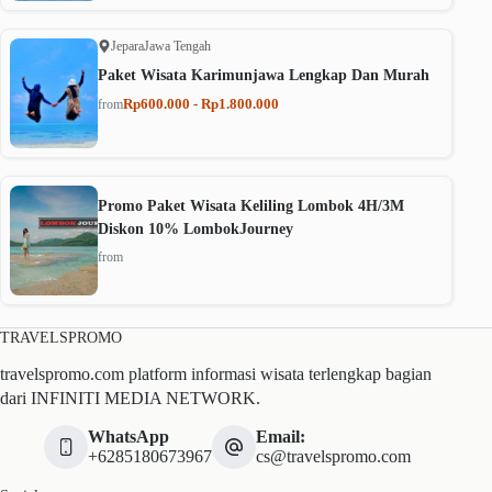
Jepara
Jawa Tengah
Paket Wisata Karimunjawa Lengkap Dan Murah
Rp600.000 - Rp1.800.000
from
Promo Paket Wisata Keliling Lombok 4H/3M
Diskon 10% LombokJourney
from
TRAVELSPROMO
travelspromo.com platform informasi wisata terlengkap bagian
dari INFINITI MEDIA NETWORK.
WhatsApp
Email:
+6285180673967
cs@travelspromo.com