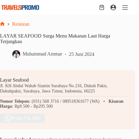
Skip
to
Shopping
content
cart
Restoran
Home
LAYAR SEAFOOD Surga Menu Makanan Laut Harga
Terjangkau
Muhammad Ammar
25 Juni 2024
Layar Seafood
Jl. KH Abdul Wahab Siamin Surabaya No.216, Dukuh Pakis,
Dukuhpakis, Surabaya, Jawa Timur, Indonesia, 60225
Nomor Telepon:
(031) 568 3716 / 089518361677 (WA)
Kisaran
Harga:
Rp9.500 - Rp295.500
Pesan Via WA