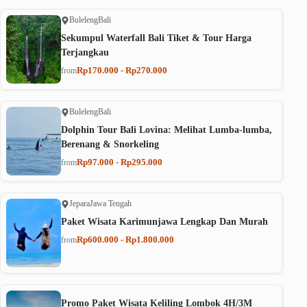
Buleleng
Bali
Sekumpul Waterfall Bali Tiket & Tour Harga
Terjangkau
Rp170.000 - Rp270.000
from
Buleleng
Bali
Dolphin Tour Bali Lovina: Melihat Lumba-lumba,
Berenang & Snorkeling
Rp97.000 - Rp295.000
from
Jepara
Jawa Tengah
Paket Wisata Karimunjawa Lengkap Dan Murah
Rp600.000 - Rp1.800.000
from
Promo Paket Wisata Keliling Lombok 4H/3M