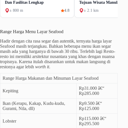
Dan Fasilitas Lengkap
Tujuan Wisata Manula & K
± 800 m
4.8
± 2.1 km
Range Harga Menu Layar Seafood
Hadir dengan cita rasa segar dan autentik, ternyata harga layar
Seafood masih terjangkau. Bahkan beberapa menu ikan segar
masih ada yang harganya di bawah 30 ribu. Terlebih lagi Resto-
resto ini memiliki arsitektur nusantara yang khas dengan nuansa
tropisnya. Karena itulah disarankan untuk makan langsung di
restonya agar lebih
worth it
.
Range Harga Makanan dan Minuman Layar Seafood
Rp31.000 â€“
Kepiting
Rp285.000
Ikan (Kerapu, Kakap, Kudu-kudu,
Rp9.500 â€“
Gurami, Nila, dll)
Rp125.000
Rp115.000 â€“
Lobster
Rp295.500