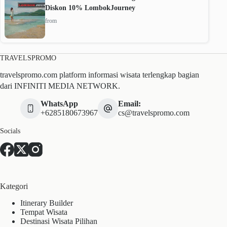
Diskon 10% LombokJourney
from
TRAVELSPROMO
travelspromo.com platform informasi wisata terlengkap bagian
dari INFINITI MEDIA NETWORK.
WhatsApp
Email:
+6285180673967
cs@travelspromo.com
Socials
Kategori
Itinerary Builder
Tempat Wisata
Destinasi Wisata Pilihan