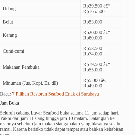
Rp39.500 â€“
Udang
Rp165.500
Belut
Rp53.000
Rp20.000 â€“
Kerang
Rp80.000
Rp58.500 –
Cumi-cumi
Rp74.000
Rp19.500 â€“
Makanan Pembuka
Rp55.000
Rp5.000 â€“
Minuman (Jus, Kopi, Es, dll)
Rp49.000
Baca:
7 Pilihan Restoran Seafood Enak di Surabaya
Jam Buka
Seluruh cabang Layar Seafood buka selama 11 jam setiap hari.
Yakni dari jam 11 siang hingga jam 10 malam. Datanglah ke
restonya sebelum jam makan siang/malam yang biasanya selalu
ramai. Karena berisiko tidak dapat tempat atau bahkan kehabisan
menu.