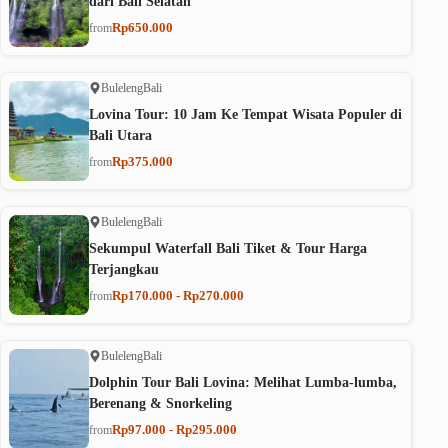
dari Bali Selatan
Rp650.000
from
Buleleng
Bali
Lovina Tour: 10 Jam Ke Tempat Wisata Populer di
Bali Utara
Rp375.000
from
Buleleng
Bali
Sekumpul Waterfall Bali Tiket & Tour Harga
Terjangkau
Rp170.000 - Rp270.000
from
Buleleng
Bali
Dolphin Tour Bali Lovina: Melihat Lumba-lumba,
Berenang & Snorkeling
Rp97.000 - Rp295.000
from