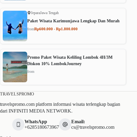
Jepara
Jawa Tengah
Paket Wisata Karimunjawa Lengkap Dan Murah
Rp600.000 - Rp1.800.000
from
Promo Paket Wisata Keliling Lombok 4H/3M
Diskon 10% LombokJourney
from
TRAVELSPROMO
travelspromo.com platform informasi wisata terlengkap bagian
dari INFINITI MEDIA NETWORK.
WhatsApp
Email:
+6285180673967
cs@travelspromo.com