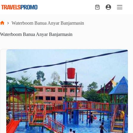
Skip
to
Shopping
content
cart
Waterboom Banua Anyar Banjarmasin
Home
Waterboom Banua Anyar Banjarmasin