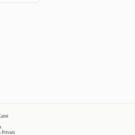
Kami
a
 Privasi