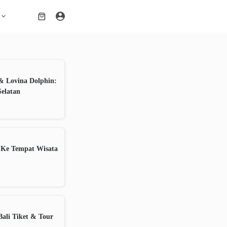
Shopping
cart
& Lovina Dolphin:
Selatan
 Ke Tempat Wisata
ali Tiket & Tour