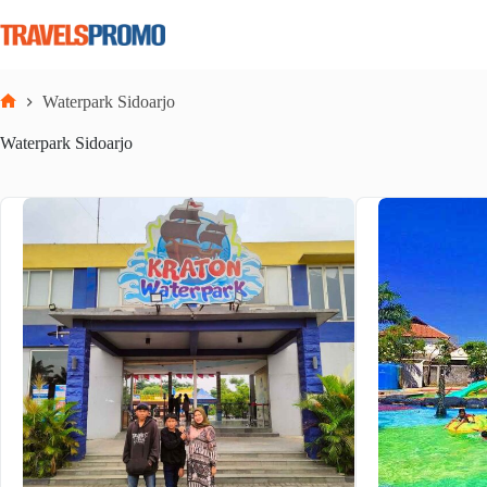
Skip
to
content
Waterpark Sidoarjo
Home
Waterpark Sidoarjo