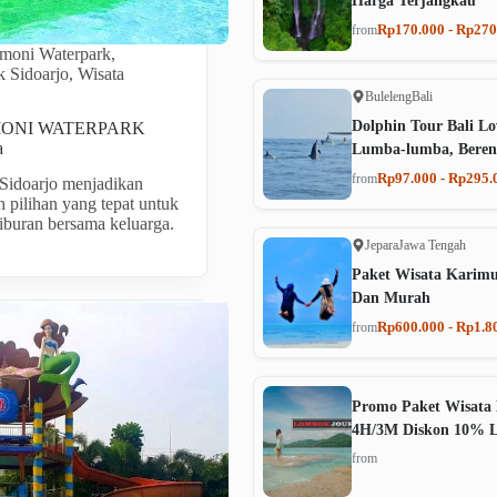
Harga Terjangkau
Rp170.000 - Rp270
from
rmoni Waterpark
,
k Sidoarjo
,
Wisata
Buleleng
Bali
Dolphin Tour Bali Lo
MONI WATERPARK
a
Lumba-lumba, Beren
Rp97.000 - Rp295.
from
Sidoarjo menjadikan
h pilihan yang tepat untuk
iburan bersama keluarga.
Jepara
Jawa Tengah
Paket Wisata Karim
Dan Murah
Rp600.000 - Rp1.8
from
Promo Paket Wisata 
4H/3M Diskon 10% 
from