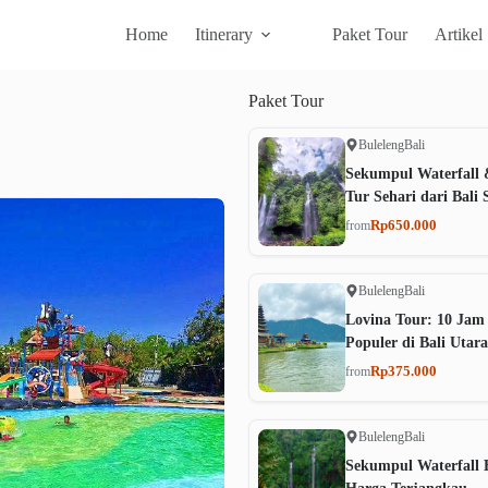
Home
Itinerary
Paket Tour
Artikel
Paket
Tour
Buleleng
Bali
Sekumpul Waterfall 
Tur Sehari dari Bali 
Rp650.000
from
Buleleng
Bali
Lovina Tour: 10 Jam
Populer di Bali Utara
Rp375.000
from
Buleleng
Bali
Sekumpul Waterfall B