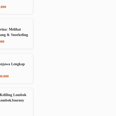
.000
vina: Melihat
ang & Snorkeling
000
unjawa Lengkap
00.000
Keliling Lombok
LombokJourney