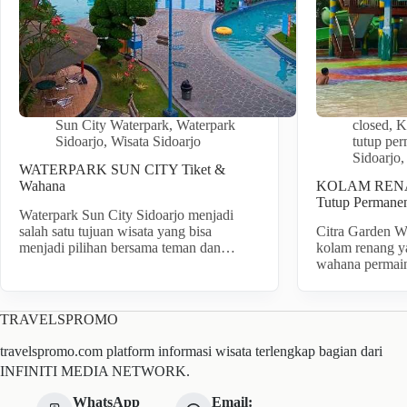
Sun City Waterpark
,
Waterpark
closed
,
K
Sidoarjo
,
Wisata Sidoarjo
tutup pe
Sidoarjo
WATERPARK SUN CITY Tiket &
Wahana
KOLAM RENAN
Tutup Permanen
Waterpark Sun City Sidoarjo menjadi
salah satu tujuan wisata yang bisa
Citra Garden W
menjadi pilihan bersama teman dan…
kolam renang y
wahana permai
TRAVELSPROMO
travelspromo.com platform informasi wisata terlengkap bagian dari
INFINITI MEDIA NETWORK.
WhatsApp
Email: