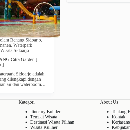
olam Renang Sidoarjo
,
rmanen
,
Waterpark
,
Wisata Sidoarjo
G Citra Garden [
 ]
aterpark Sidoarjo adalah
ang dilengkapi dengan
nan air dan waterboom…
Kategori
About Us
Itinerary Builder
Tentang 
Tempat Wisata
Kontak
Destinasi Wisata Pilihan
Kerjasam
Wisata Kuliner
Kebijakan