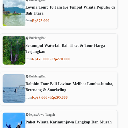
Lovina Tour: 10 Jam Ke Tempat Wisata Populer di
Bali Utara
Rp375.000
from
Buleleng
Bali
Sekumpul Waterfall Bali Tiket & Tour Harga
Terjangkau
Rp170.000 - Rp270.000
from
Buleleng
Bali
Dolphin Tour Bali Lovina: Melihat Lumba-lumba,
Berenang & Snorkeling
Rp97.000 - Rp295.000
from
Jepara
Jawa Tengah
Paket Wisata Karimunjawa Lengkap Dan Murah