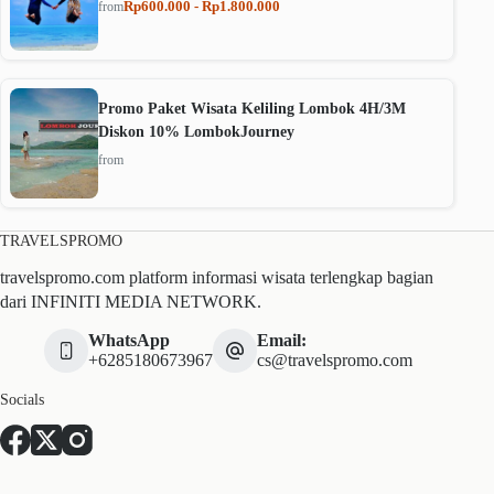
Rp600.000 - Rp1.800.000
from
Promo Paket Wisata Keliling Lombok 4H/3M
Diskon 10% LombokJourney
from
TRAVELSPROMO
travelspromo.com platform informasi wisata terlengkap bagian
dari INFINITI MEDIA NETWORK.
WhatsApp
Email:
+6285180673967
cs@travelspromo.com
Socials