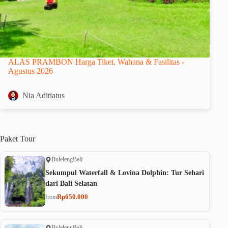
ALAS PRAMBON Harga Tiket, Wahana & Fasilitas -
Agustus 2026
Nia Aditiatus
Paket
Tour
Buleleng
Bali
Sekumpul Waterfall & Lovina Dolphin: Tur Sehari
dari Bali Selatan
Rp650.000
from
Buleleng
Bali