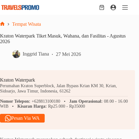
Skip
to
Shopping
content
cart
Tempat Wisata
Home
Kraton Waterpark Tiket Masuk, Wahana, dan Fasilitas - Agustus
2026
Inggrid Tiana
27 Mei 2026
Kraton Waterpark
Perumahan Kraton Superblock, Jalan Bypass Krian KM 30, Krian,
Sidoarjo, Jawa Timur, Indonesia, 61262
Nomor Telepon:
+628813100180
Jam Operasional:
08.00 - 16.00
WIB
Kisaran Harga:
Rp25.000 - Rp35000
Pesan Via WA