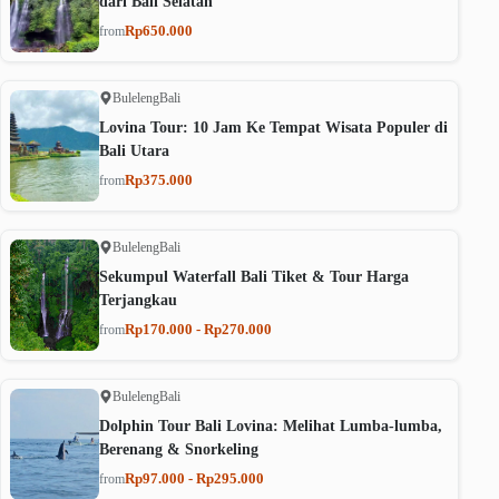
dari Bali Selatan
Rp650.000
from
Buleleng
Bali
Lovina Tour: 10 Jam Ke Tempat Wisata Populer di
Bali Utara
Rp375.000
from
Buleleng
Bali
Sekumpul Waterfall Bali Tiket & Tour Harga
Terjangkau
Rp170.000 - Rp270.000
from
Buleleng
Bali
Dolphin Tour Bali Lovina: Melihat Lumba-lumba,
Berenang & Snorkeling
Rp97.000 - Rp295.000
from