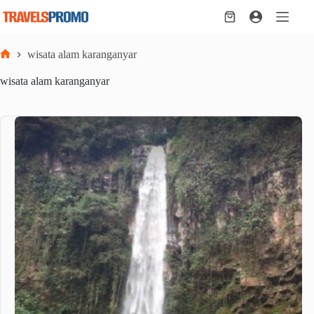
Skip
to
Shopping
content
cart
wisata alam karanganyar
Home
wisata alam karanganyar