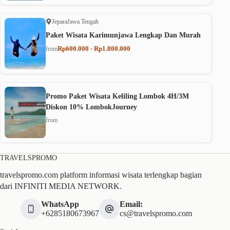
Jepara
Jawa Tengah
Paket Wisata Karimunjawa Lengkap Dan Murah
Rp600.000 - Rp1.800.000
from
Promo Paket Wisata Keliling Lombok 4H/3M
Diskon 10% LombokJourney
from
TRAVELSPROMO
travelspromo.com platform informasi wisata terlengkap bagian
dari INFINITI MEDIA NETWORK.
WhatsApp
Email:
+6285180673967
cs@travelspromo.com