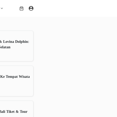
Shopping
cart
& Lovina Dolphin:
Selatan
 Ke Tempat Wisata
ali Tiket & Tour