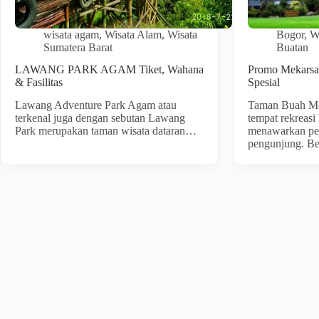
wisata agam
,
Wisata Alam
,
Wisata
Bogor
,
W
Sumatera Barat
Buatan
LAWANG PARK AGAM Tiket, Wahana
Promo Mekarsar
& Fasilitas
Spesial
Lawang Adventure Park Agam atau
Taman Buah Mek
terkenal juga dengan sebutan Lawang
tempat rekreasi
Park merupakan taman wisata dataran…
menawarkan pe
pengunjung. B