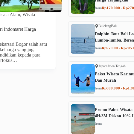
Harga Terjangkau
Rp170.000 - Rp270
from
isata Alam
,
Wisata
Buleleng
Bali
i Indomaret Harga
Dolphin Tour Bali Lo
Lumba-lumba, Beren
arsari Bogor salah satu
Rp97.000 - Rp295.
from
 keluarga yang juga
ndidikan kepada para
erfokus…
Jepara
Jawa Tengah
Paket Wisata Karim
Dan Murah
Rp600.000 - Rp1.8
from
Promo Paket Wisata 
4H/3M Diskon 10% 
from