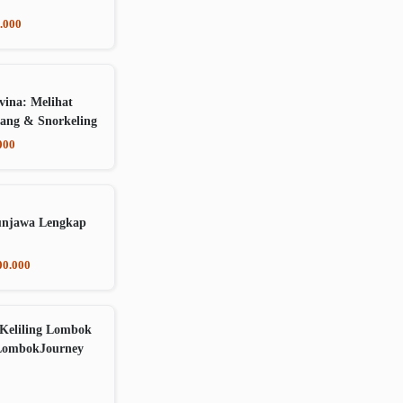
.000
vina: Melihat
ang & Snorkeling
000
unjawa Lengkap
00.000
Keliling Lombok
LombokJourney