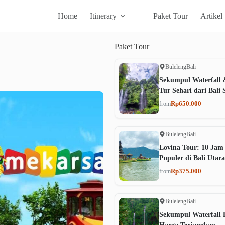
Home
Itinerary
Paket Tour
Artikel
Paket
Tour
Buleleng
Bali
Sekumpul Waterfall 
Tur Sehari dari Bali 
Rp650.000
from
Buleleng
Bali
Lovina Tour: 10 Jam
Populer di Bali Utara
Rp375.000
from
Buleleng
Bali
Sekumpul Waterfall B