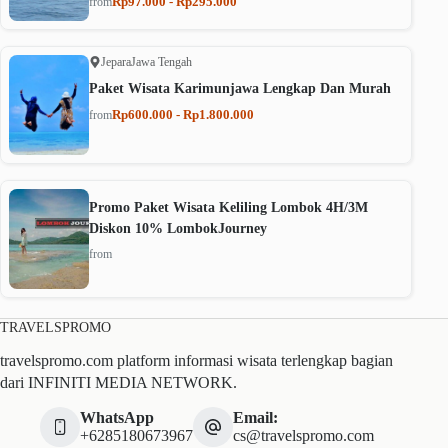
Rp97.000 - Rp295.000
from
Jepara
Jawa Tengah
Paket Wisata Karimunjawa Lengkap Dan Murah
Rp600.000 - Rp1.800.000
from
Promo Paket Wisata Keliling Lombok 4H/3M
Diskon 10% LombokJourney
from
TRAVELSPROMO
travelspromo.com platform informasi wisata terlengkap bagian
dari INFINITI MEDIA NETWORK.
WhatsApp
Email:
+6285180673967
cs@travelspromo.com