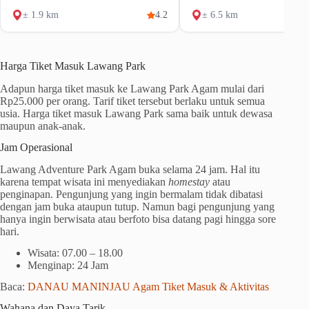
± 1.9 km
4.2
± 6.5 km
Harga Tiket Masuk Lawang Park
Adapun harga tiket masuk ke Lawang Park Agam mulai dari
Rp25.000 per orang. Tarif tiket tersebut berlaku untuk semua
usia. Harga tiket masuk Lawang Park sama baik untuk dewasa
maupun anak-anak.
Jam Operasional
Lawang Adventure Park Agam buka selama 24 jam. Hal itu
karena tempat wisata ini menyediakan
homestay
atau
penginapan. Pengunjung yang ingin bermalam tidak dibatasi
dengan jam buka ataupun tutup. Namun bagi pengunjung yang
hanya ingin berwisata atau berfoto bisa datang pagi hingga sore
hari.
Wisata: 07.00 – 18.00
Menginap: 24 Jam
Baca:
DANAU MANINJAU Agam Tiket Masuk & Aktivitas
Wahana dan Daya Tarik