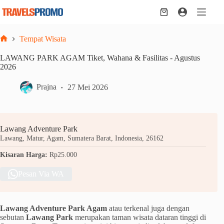
Skip
to
Shopping
content
cart
Tempat Wisata
Home
LAWANG PARK AGAM Tiket, Wahana & Fasilitas - Agustus
2026
Prajna
27 Mei 2026
Lawang Adventure Park
Lawang, Matur, Agam, Sumatera Barat, Indonesia, 26162
Kisaran Harga:
Rp25.000
Pesan Via WA
Lawang Adventure Park Agam
atau terkenal juga dengan
sebutan
Lawang Park
merupakan taman wisata dataran tinggi di