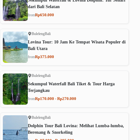
Sekumpul Waterfall & Lovina Dolphin: Tur Sehari
dari Bali Selatan
Rp650.000
from
Buleleng
Bali
Lovina Tour: 10 Jam Ke Tempat Wisata Populer di
Bali Utara
Rp375.000
from
Buleleng
Bali
Sekumpul Waterfall Bali Tiket & Tour Harga
Terjangkau
Rp170.000 - Rp270.000
from
Buleleng
Bali
Dolphin Tour Bali Lovina: Melihat Lumba-lumba,
Berenang & Snorkeling