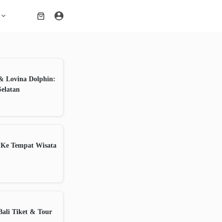
Shopping
cart
& Lovina Dolphin:
Selatan
 Ke Tempat Wisata
ali Tiket & Tour