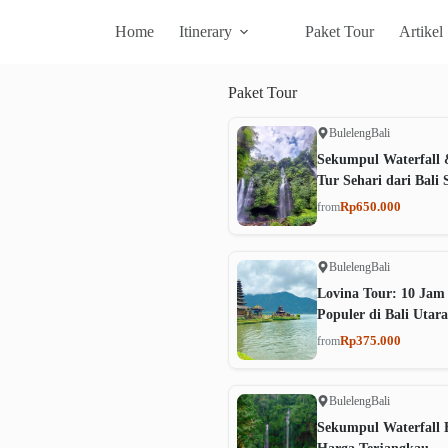
Home
Itinerary
Paket Tour
Artikel
Paket
Tour
Buleleng
Bali
Sekumpul Waterfall 
Tur Sehari dari Bali 
Rp650.000
from
Buleleng
Bali
Lovina Tour: 10 Jam
Populer di Bali Utara
Rp375.000
from
Buleleng
Bali
Sekumpul Waterfall B