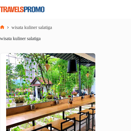
Skip
to
content
wisata kuliner salatiga
Home
wisata kuliner salatiga