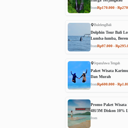
Harga Terjangkau
Rp170.000 - Rp270
from
Buleleng
Bali
Dolphin Tour Bali Lo
Lumba-lumba, Beren
Rp97.000 - Rp295.
from
Jepara
Jawa Tengah
Paket Wisata Karim
Dan Murah
Rp600.000 - Rp1.8
from
Promo Paket Wisata 
4H/3M Diskon 10% 
from