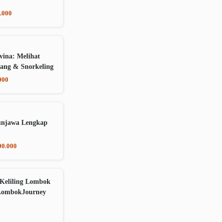
.000
vina: Melihat
ang & Snorkeling
000
unjawa Lengkap
00.000
Keliling Lombok
LombokJourney