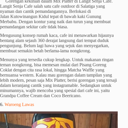
Gorengan kekinian dalam Mix Platter di Langit Senja Cafe.
Langit Senja Cafe salah satu cafe outdoor di Salatiga yang
nyaman dan cantik pemandangannya. Berlokasi di
Jalan Kutowinangun Kidul tepat di bawah kaki Gunung
Merbabu. Dengan kontur yang naik dan turun yang membuat
pemandangan sekitar cafe tidak biasa.
Mengusung konsep rumah kaca, cafe ini menawarkan hijaunya
bentang alam sejauh 360 derajat langsung dari tempat duduk
pengunjung. Belum lagi hawa yang sejuk dan menyegarkan,
membuat semakin betah berlama-lama nongkrong.
Menunya yang tersedia cukup lengkap. Untuk makanan ringan
teman nongkrong, bisa memesan mulai dari Pisang Goreng
Coklat dengan cita rasa lokal, hingga Matcha Waffle yang
bernuansa western. Kalau mau gorengan dalam tampilan yang
lebih modern, pesan saja Mix Platter, berisi gorengan yang tersaji
dalam keranjang cantik yang instagramable. Sedangkan untuk
minumannya, wajib mencoba yang spesial dari cafe ini, yaitu
Grandpa Coffee Cream dan Coco Beericano.
6.
Waroeng Lawas