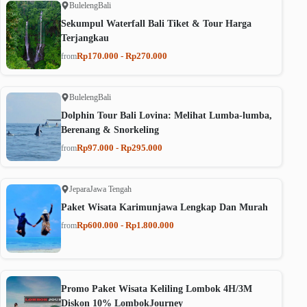
Buleleng
Bali
Sekumpul Waterfall Bali Tiket & Tour Harga
Terjangkau
Rp170.000 - Rp270.000
from
Buleleng
Bali
Dolphin Tour Bali Lovina: Melihat Lumba-lumba,
Berenang & Snorkeling
Rp97.000 - Rp295.000
from
Jepara
Jawa Tengah
Paket Wisata Karimunjawa Lengkap Dan Murah
Rp600.000 - Rp1.800.000
from
Promo Paket Wisata Keliling Lombok 4H/3M
Diskon 10% LombokJourney