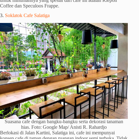
untuk minumannya yang spesial dari cafe ini adalah Klepon
Coffee dan Speculoos Frappe.
3.
Soklatok Cafe Salatiga
Suasana cafe dengan bangku-bangku serta dekorasi tanaman
hias. Foto: Google Map/ Anisti R. Rahardjo
Berlokasi di Jalan Kartini, Salatiga ini, cafe ini mempunyai
konsep cafe di taman dengan ruangan indoor semi terbuka. Tidak