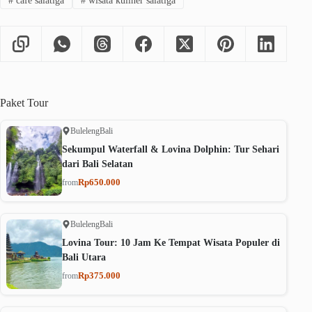
#
cafe salatiga
#
wisata kuliner salatiga
Paket
Tour
Buleleng
Bali
Sekumpul Waterfall & Lovina Dolphin: Tur Sehari
dari Bali Selatan
Rp650.000
from
Buleleng
Bali
Lovina Tour: 10 Jam Ke Tempat Wisata Populer di
Bali Utara
Rp375.000
from