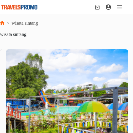
Skip
to
Shopping
content
cart
wisata sintang
Home
wisata sintang