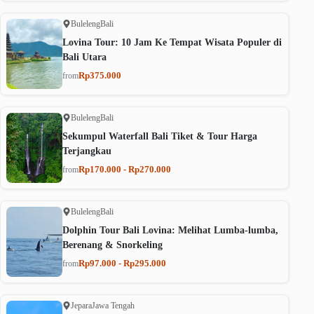
Buleleng
Bali
Lovina Tour: 10 Jam Ke Tempat Wisata Populer di
Bali Utara
Rp375.000
from
Buleleng
Bali
Sekumpul Waterfall Bali Tiket & Tour Harga
Terjangkau
Rp170.000 - Rp270.000
from
Buleleng
Bali
Dolphin Tour Bali Lovina: Melihat Lumba-lumba,
Berenang & Snorkeling
Rp97.000 - Rp295.000
from
Jepara
Jawa Tengah