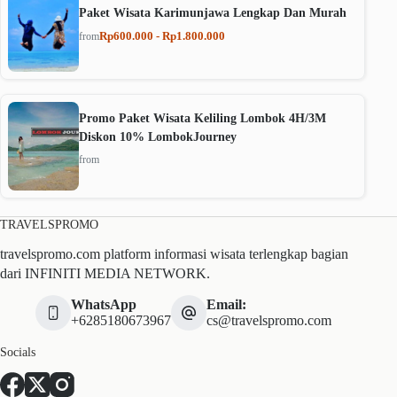
Paket Wisata Karimunjawa Lengkap Dan Murah
Rp600.000 - Rp1.800.000
from
Promo Paket Wisata Keliling Lombok 4H/3M
Diskon 10% LombokJourney
from
TRAVELSPROMO
travelspromo.com platform informasi wisata terlengkap bagian
dari INFINITI MEDIA NETWORK.
WhatsApp
Email:
+6285180673967
cs@travelspromo.com
Socials