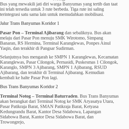
Bus yang mewakili jati diri warga Banyumas yang tertib dan taat
ini telah tersedia untuk 3 rute berbeda. Tiga rute ini saling
terintegrasi satu sama lain untuk memudahkan mobilisasi.
Jalur Trans Banyumas Koridor 1
Pasar Pon – Terminal Ajibarang
dan sebaliknya. Bus akan
melaju dari Pasar Pon menuju SMK Wirotomo, Simpang
Banaran, RS Hermina, Terminal Karanglewas, Ponpes Ainul
Yaqin, dan terakhir di Pangsar Sudirman.
Selanjutnya bus mengarah ke SMPN 1 Karanglewas, Kecamatan
Karanglewas, Pasar Cilongok, Pernasidi, Puskesmas 1 Cilongok,
Karanglo, SMPN 3 Ajibarang, SMPN 1 Ajibarang, RSUD
Ajibarang, dan terakhir di Terminal Ajibarang. Kemudian
kembali ke halte Pasar Pon lagi.
Bus Trans Banyumas Koridor 2
Terminal Notog – Terminal Baturraden
. Bus Trans Banyumas
akan berangkat dari Terminal Notog ke SMK Aryasatya Utara,
Pasar Patikraja Barat, SMAN Patikraja Barat, Ketyasa
Kedungrandu Barat, Kantor Desa Sidabowa, Lapangan
Sidabowa Barat, Kantor Desa Sidabowa Barat, dan
Trowongrejo,