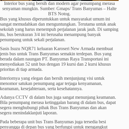
Interior bus yang bersih dan modern agar penumpang merasa
senyaman mungkin. Sumber: Gmaps/ Trans Banyumas – Halte
BTS Notog.
Bus yang khusus diperuntukkan untuk masyarakat umum ini
sangat memudahkan dan menguntungkan. Terutama untuk anak
sekolah yang harus menempuh perjalanan jarak jauh. Di samping
itu, bus berukuran 3/4 ini berusaha menampung banyak
penumpang untuk sekali perjalanan.
Sasis Isuzu NQR71 keluaran Karoseri New Armada membuat
jenis bus untuk Trans Banyumas semakin terdepan. Bus yang
berada dalam naungan PT. Banyumas Raya Transportasi ini
menyediakan 52 unit bus dengan 19 kursi dan 2 kursi khusus
prioritas di tiap armada.
Interiornya yang elegan dan bersih menjunjung visi untuk
menomor satukan penumpang agar terjaga kenyamanan,
keamanan, kesejahteraan, serta kesehatannya.
Adanya CCTV di dalam bus juga sangat menunjang keamanan.
Bila penumpang merasa ketinggalan barang di dalam bus, dapat
segera menghubungi pihak Bus Trans Banyumas dan akan
segera menindaklanjuti laporan.
Pada beberapa unit bus Trans Banyumas juga tersedia besi
penyangga di depan bus yang berfungsi untuk mengangkut