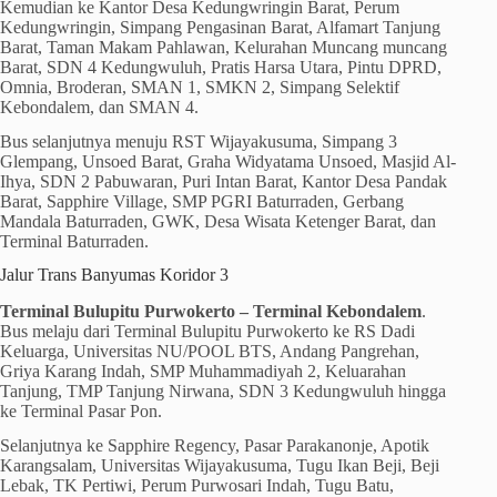
Kemudian ke Kantor Desa Kedungwringin Barat, Perum
Kedungwringin, Simpang Pengasinan Barat, Alfamart Tanjung
Barat, Taman Makam Pahlawan, Kelurahan Muncang muncang
Barat, SDN 4 Kedungwuluh, Pratis Harsa Utara, Pintu DPRD,
Omnia, Broderan, SMAN 1, SMKN 2, Simpang Selektif
Kebondalem, dan SMAN 4.
Bus selanjutnya menuju RST Wijayakusuma, Simpang 3
Glempang, Unsoed Barat, Graha Widyatama Unsoed, Masjid Al-
Ihya, SDN 2 Pabuwaran, Puri Intan Barat, Kantor Desa Pandak
Barat, Sapphire Village, SMP PGRI Baturraden, Gerbang
Mandala Baturraden, GWK, Desa Wisata Ketenger Barat, dan
Terminal Baturraden.
Jalur Trans Banyumas Koridor 3
Terminal Bulupitu Purwokerto – Terminal Kebondalem
.
Bus melaju dari Terminal Bulupitu Purwokerto ke RS Dadi
Keluarga, Universitas NU/POOL BTS, Andang Pangrehan,
Griya Karang Indah, SMP Muhammadiyah 2, Keluarahan
Tanjung, TMP Tanjung Nirwana, SDN 3 Kedungwuluh hingga
ke Terminal Pasar Pon.
Selanjutnya ke Sapphire Regency, Pasar Parakanonje, Apotik
Karangsalam, Universitas Wijayakusuma, Tugu Ikan Beji, Beji
Lebak, TK Pertiwi, Perum Purwosari Indah, Tugu Batu,