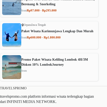
Berenang & Snorkeling
Rp97.000 - Rp295.000
from
Jepara
Jawa Tengah
Paket Wisata Karimunjawa Lengkap Dan Murah
Rp600.000 - Rp1.800.000
from
Promo Paket Wisata Keliling Lombok 4H/3M
Diskon 10% LombokJourney
from
TRAVELSPROMO
travelspromo.com platform informasi wisata terlengkap bagian
dari INFINITI MEDIA NETWORK.