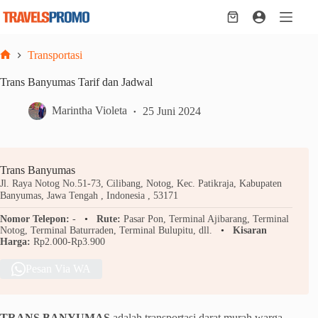
Skip
to
Shopping
content
cart
Transportasi
Home
Trans Banyumas Tarif dan Jadwal
Marintha Violeta
25 Juni 2024
Trans Banyumas
Jl. Raya Notog No.51-73, Cilibang, Notog, Kec. Patikraja, Kabupaten
Banyumas, Jawa Tengah , Indonesia , 53171
Nomor Telepon:
-
Rute:
Pasar Pon, Terminal Ajibarang, Terminal
Notog, Terminal Baturraden, Terminal Bulupitu, dll.
Kisaran
Harga:
Rp2.000-Rp3.900
Pesan Via WA
TRANS BANYUMAS
adalah transportasi darat murah warga