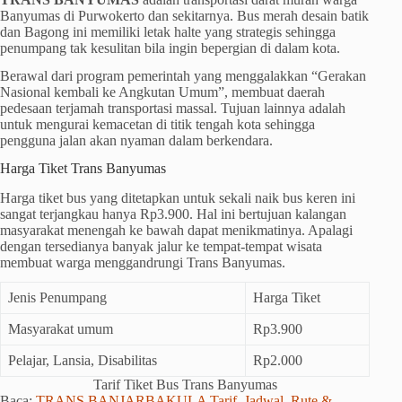
Banyumas di Purwokerto dan sekitarnya. Bus merah desain batik
dan Bagong ini memiliki letak halte yang strategis sehingga
penumpang tak kesulitan bila ingin bepergian di dalam kota.
Berawal dari program pemerintah yang menggalakkan “Gerakan
Nasional kembali ke Angkutan Umum”, membuat daerah
pedesaan terjamah transportasi massal. Tujuan lainnya adalah
untuk mengurai kemacetan di titik tengah kota sehingga
pengguna jalan akan nyaman dalam berkendara.
Harga Tiket Trans Banyumas
Harga tiket bus yang ditetapkan untuk sekali naik bus keren ini
sangat terjangkau hanya Rp3.900. Hal ini bertujuan kalangan
masyarakat menengah ke bawah dapat menikmatinya. Apalagi
dengan tersedianya banyak jalur ke tempat-tempat wisata
membuat warga menggandrungi Trans Banyumas.
Jenis Penumpang
Harga Tiket
Masyarakat umum
Rp3.900
Pelajar, Lansia, Disabilitas
Rp2.000
Tarif Tiket Bus Trans Banyumas
Baca:
TRANS BANJARBAKULA Tarif, Jadwal, Rute &