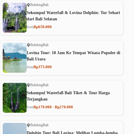
Buleleng
Bali
Sekumpul Waterfall & Lovina Dolphin: Tur Sehari
dari Bali Selatan
Rp650.000
from
Buleleng
Bali
Lovina Tour: 10 Jam Ke Tempat Wisata Populer di
Bali Utara
Rp375.000
from
Buleleng
Bali
Sekumpul Waterfall Bali Tiket & Tour Harga
Terjangkau
Rp170.000 - Rp270.000
from
Buleleng
Bali
Dolphin Tour Bali Lovina: Melihat Lumba-lumba,