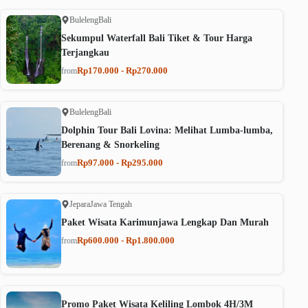
Buleleng
Bali
Sekumpul Waterfall Bali Tiket & Tour Harga
Terjangkau
Rp170.000 - Rp270.000
from
Buleleng
Bali
Dolphin Tour Bali Lovina: Melihat Lumba-lumba,
Berenang & Snorkeling
Rp97.000 - Rp295.000
from
Jepara
Jawa Tengah
Paket Wisata Karimunjawa Lengkap Dan Murah
Rp600.000 - Rp1.800.000
from
Promo Paket Wisata Keliling Lombok 4H/3M