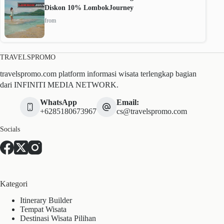
Diskon 10% LombokJourney
from
TRAVELSPROMO
travelspromo.com platform informasi wisata terlengkap bagian
dari INFINITI MEDIA NETWORK.
WhatsApp
Email:
+6285180673967
cs@travelspromo.com
Socials
Kategori
Itinerary Builder
Tempat Wisata
Destinasi Wisata Pilihan