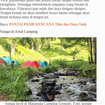
View pepohonan pinus dan pohon damar sangat rimbun dan
menghijau. Sehingga meneduhkan siapapun yang berada di
bawahnya. Udaranya pun sejuk dan kaya dengan oksigen.
Tempat kemah ini akan memberi kesan damai sehingga akan
betah berlama-lama di tempat ini.
Baca:
PANTAI PASIR KENCANA Tiket dan Daya Tarik
Sungai di Areal Camping
Sungai kecil di Manasuka Camping Ground-. Foto: google