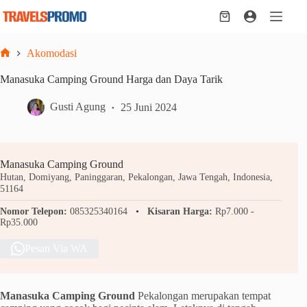
Skip
to
Shopping
content
cart
Akomodasi
Home
Manasuka Camping Ground Harga dan Daya Tarik
Gusti Agung
25 Juni 2024
Manasuka Camping Ground
Hutan, Domiyang, Paninggaran, Pekalongan, Jawa Tengah, Indonesia,
51164
Nomor Telepon:
085325340164
Kisaran Harga:
Rp7.000 -
Rp35.000
Pesan Via WA
Manasuka Camping Ground
Pekalongan merupakan tempat