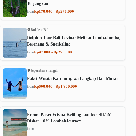
Terjangkau
Rp170.000 - Rp270.000
from
Buleleng
Bali
Dolphin Tour Bali Lovina: Melihat Lumba-lumba,
Berenang & Snorkeling
Rp97.000 - Rp295.000
from
Jepara
Jawa Tengah
Paket Wisata Karimunjawa Lengkap Dan Murah
Rp600.000 - Rp1.800.000
from
Promo Paket Wisata Keliling Lombok 4H/3M
Diskon 10% LombokJourney
from