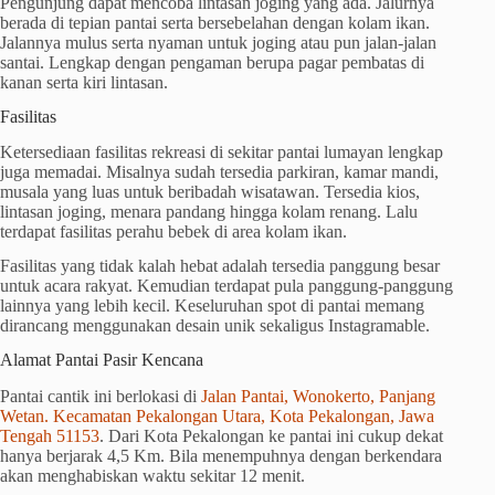
Pengunjung dapat mencoba lintasan joging yang ada. Jalurnya
berada di tepian pantai serta bersebelahan dengan kolam ikan.
Jalannya mulus serta nyaman untuk joging atau pun jalan-jalan
santai. Lengkap dengan pengaman berupa pagar pembatas di
kanan serta kiri lintasan.
Fasilitas
Ketersediaan fasilitas rekreasi di sekitar pantai lumayan lengkap
juga memadai. Misalnya sudah tersedia parkiran, kamar mandi,
musala yang luas untuk beribadah wisatawan. Tersedia kios,
lintasan joging, menara pandang hingga kolam renang. Lalu
terdapat fasilitas perahu bebek di area kolam ikan.
Fasilitas yang tidak kalah hebat adalah tersedia panggung besar
untuk acara rakyat. Kemudian terdapat pula panggung-panggung
lainnya yang lebih kecil. Keseluruhan spot di pantai memang
dirancang menggunakan desain unik sekaligus Instagramable.
Alamat Pantai Pasir Kencana
Pantai cantik ini berlokasi di
Jalan Pantai, Wonokerto, Panjang
Wetan. Kecamatan Pekalongan Utara, Kota Pekalongan, Jawa
Tengah 51153
. Dari Kota Pekalongan ke pantai ini cukup dekat
hanya berjarak 4,5 Km. Bila menempuhnya dengan berkendara
akan menghabiskan waktu sekitar
12 menit.