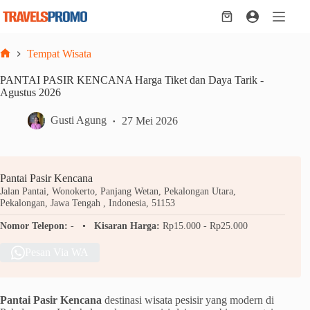
Skip
to
Shopping
content
cart
Tempat Wisata
Home
PANTAI PASIR KENCANA Harga Tiket dan Daya Tarik -
Agustus 2026
Gusti Agung
27 Mei 2026
Pantai Pasir Kencana
Jalan Pantai, Wonokerto, Panjang Wetan, Pekalongan Utara,
Pekalongan, Jawa Tengah , Indonesia, 51153
Nomor Telepon:
-
Kisaran Harga:
Rp15.000 - Rp25.000
Pesan Via WA
Pantai Pasir Kencana
destinasi wisata pesisir yang modern di