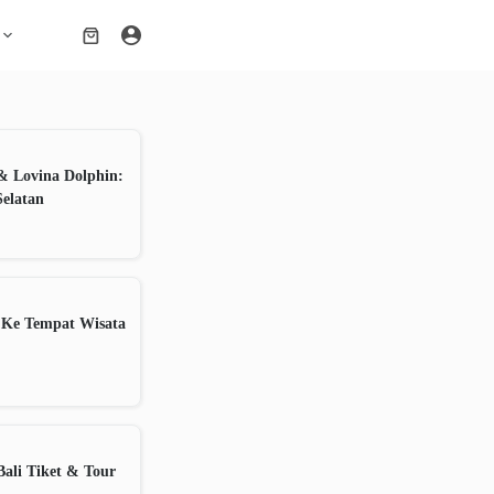
Shopping
cart
& Lovina Dolphin:
Selatan
 Ke Tempat Wisata
ali Tiket & Tour