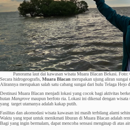
Panorama laut dai kawasan wisata Muara Blacan Bekasi. Foto
Secara hidrogeografis,
Muara Blacan
merupakan ujung aliran sungai
Alirannya merupakan salah satu cabang sungai dari hulu Telaga Hejo d
Destinasi Muara Blacan menjadi lokasi yang cocok bagi aktivitas berke
hutan
Mangrove
maupun berfoto ria. Lokasi ini dikenal dengan wisat
yang target utamanya adalah kakap putih.
Fasilitas dan akomodasi wisata kawasan ini masih terbilang alami seh
Waktu yang tepat untuk menikmati liburan di Muara Blacan adalah rent
Bagi yang ingin bermalam, dapat mencoba sensasi menginap di atas ai