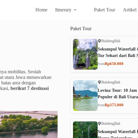
Home
Itinerary
Paket Tour
Artikel
Paket
Tour
Buleleng
Bali
Sekumpul Waterfall 
Tur Sehari dari Bali 
Rp650.000
from
ya mobilitas. Seolah
aut utara Jawa menawarkan
Buleleng
Bali
 batas area dengan
ekasi,
berikut 7 destinasi
Lovina Tour: 10 Jam
Populer di Bali Utara
Rp375.000
from
Buleleng
Bali
Sekumpul Waterfall B