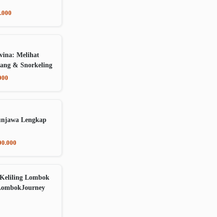
.000
vina: Melihat
ang & Snorkeling
000
unjawa Lengkap
00.000
Keliling Lombok
LombokJourney