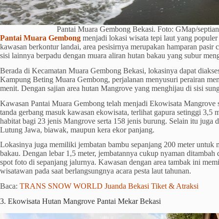
Pantai Muara Gembong Bekasi. Foto: GMap/septia
Pantai Muara Gembong
menjadi lokasi wisata tepi laut yang popule
kawasan berkontur landai, area pesisirnya merupakan hamparan pasir 
sisi lainnya berpadu dengan muara aliran hutan bakau yang subur meng
Berada di Kecamatan Muara Gembong Bekasi, lokasinya dapat diakses
Kampung Beting Muara Gembong, perjalanan menyusuri perairan mem
menit. Dengan sajian area hutan Mangrove yang menghijau di sisi sung
Kawasan Pantai Muara Gembong telah menjadi Ekowisata Mangrove s
tanda gerbang masuk kawasan ekowisata, terlihat gapura setinggi 3,5
habitat bagi 23 jenis Mangrove serta 158 jenis burung. Selain itu juga 
Lutung Jawa, biawak, maupun kera ekor panjang.
Lokasinya juga memiliki jembatan bambu sepanjang 200 meter untuk me
bakau. Dengan lebar 1,5 meter, jembatannya cukup nyaman ditambah 
spot foto di sepanjang jalurnya. Kawasan dengan area tambak ini mem
wisatawan pada saat berlangsungnya acara pesta laut tahunan.
Baca:
TRANS SNOW WORLD Juanda Bekasi Tiket & Atraksi
3. Ekowisata Hutan Mangrove Pantai Mekar Bekasi