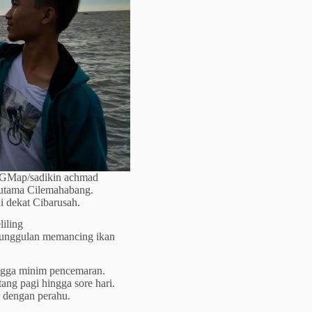
: GMap/sadikin achmad
 utama Cilemahabang.
i dekat Cibarusah.
liling
a unggulan memancing ikan
ingga minim pencemaran.
ang pagi hingga sore hari.
r dengan perahu.