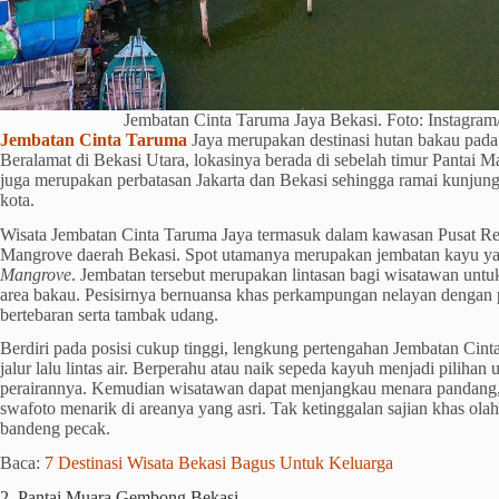
Jembatan Cinta Taruma Jaya Bekasi. Foto: Instagram
Jembatan Cinta Taruma
Jaya merupakan destinasi hutan bakau pada 
Beralamat di Bekasi Utara, lokasinya berada di sebelah timur Pantai 
juga merupakan perbatasan Jakarta dan Bekasi sehingga ramai kunjun
kota.
Wisata Jembatan Cinta Taruma Jaya termasuk dalam kawasan Pusat Re
Mangrove daerah Bekasi. Spot utamanya merupakan jembatan kayu yan
Mangrove
. Jembatan tersebut merupakan lintasan bagi wisatawan untuk
area bakau. Pesisirnya bernuansa khas perkampungan nelayan dengan
bertebaran serta tambak udang.
Berdiri pada posisi cukup tinggi, lengkung pertengahan Jembatan Ci
jalur lalu lintas air. Berperahu atau naik sepeda kayuh menjadi pilihan
perairannya. Kemudian wisatawan dapat menjangkau menara pandang, 
swafoto menarik di areanya yang asri. Tak ketinggalan sajian khas olaha
bandeng pecak.
Baca:
7 Destinasi Wisata Bekasi Bagus Untuk Keluarga
2. Pantai Muara Gembong Bekasi