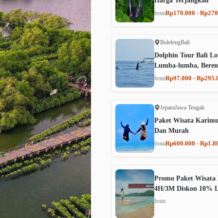
Harga Terjangkau
Rp170.000 - Rp270
from
Buleleng
Bali
Dolphin Tour Bali Lo
Lumba-lumba, Beren
Rp97.000 - Rp295.
from
Jepara
Jawa Tengah
Paket Wisata Karim
Dan Murah
Rp600.000 - Rp1.8
from
Promo Paket Wisata 
4H/3M Diskon 10% 
from