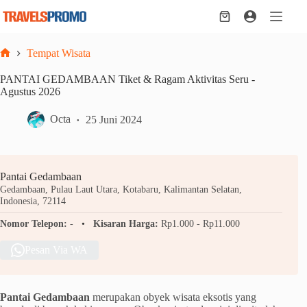
Skip
to
Shopping
content
cart
Tempat Wisata
Home
PANTAI GEDAMBAAN Tiket & Ragam Aktivitas Seru -
Agustus 2026
Octa
25 Juni 2024
Pantai Gedambaan
Gedambaan, Pulau Laut Utara, Kotabaru, Kalimantan Selatan,
Indonesia, 72114
Nomor Telepon:
-
Kisaran Harga:
Rp1.000 - Rp11.000
Pesan Via WA
Pantai Gedambaan
merupakan obyek wisata eksotis yang