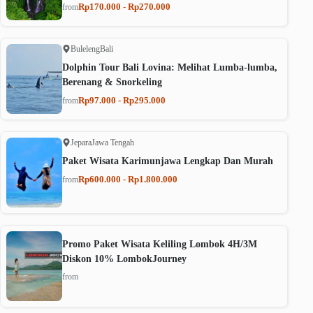
Rp170.000 - Rp270.000
from
Buleleng
Bali
Dolphin Tour Bali Lovina: Melihat Lumba-lumba,
Berenang & Snorkeling
Rp97.000 - Rp295.000
from
Jepara
Jawa Tengah
Paket Wisata Karimunjawa Lengkap Dan Murah
Rp600.000 - Rp1.800.000
from
Promo Paket Wisata Keliling Lombok 4H/3M
Diskon 10% LombokJourney
from