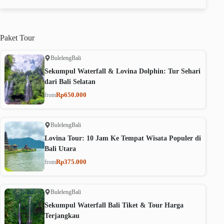
Paket
Tour
Buleleng
Bali
Sekumpul Waterfall & Lovina Dolphin: Tur Sehari
dari Bali Selatan
Rp650.000
from
Buleleng
Bali
Lovina Tour: 10 Jam Ke Tempat Wisata Populer di
Bali Utara
Rp375.000
from
Buleleng
Bali
Sekumpul Waterfall Bali Tiket & Tour Harga
Terjangkau