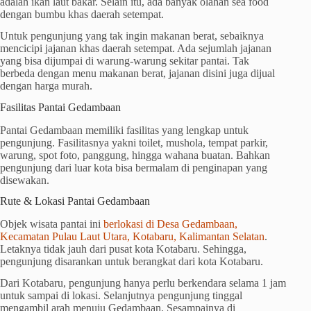
adalah ikan laut bakar. Selain itu, ada banyak olahan sea food
dengan bumbu khas daerah setempat.
Untuk pengunjung yang tak ingin makanan berat, sebaiknya
mencicipi jajanan khas daerah setempat. Ada sejumlah jajanan
yang bisa dijumpai di warung-warung sekitar pantai. Tak
berbeda dengan menu makanan berat, jajanan disini juga dijual
dengan harga murah.
Fasilitas Pantai Gedambaan
Pantai Gedambaan memiliki fasilitas yang lengkap untuk
pengunjung. Fasilitasnya yakni toilet, mushola, tempat parkir,
warung, spot foto, panggung, hingga wahana buatan. Bahkan
pengunjung dari luar kota bisa bermalam di penginapan yang
disewakan.
Rute & Lokasi Pantai Gedambaan
Objek wisata pantai ini
berlokasi di Desa Gedambaan,
Kecamatan Pulau Laut Utara, Kotabaru, Kalimantan Selatan
.
Letaknya tidak jauh dari pusat kota Kotabaru. Sehingga,
pengunjung disarankan untuk berangkat dari kota Kotabaru.
Dari Kotabaru, pengunjung hanya perlu berkendara selama 1 jam
untuk sampai di lokasi. Selanjutnya pengunjung tinggal
mengambil arah menuju Gedambaan. Sesampainya di