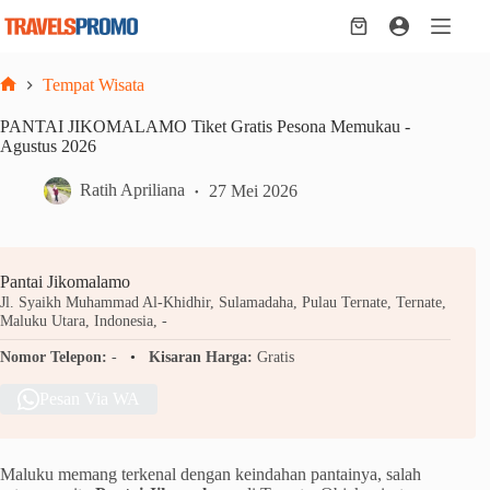
Skip
to
Shopping
content
cart
Tempat Wisata
Home
PANTAI JIKOMALAMO Tiket Gratis Pesona Memukau -
Agustus 2026
Ratih Apriliana
27 Mei 2026
Pantai Jikomalamo
Jl. Syaikh Muhammad Al-Khidhir, Sulamadaha, Pulau Ternate, Ternate,
Maluku Utara, Indonesia, -
Nomor Telepon:
-
Kisaran Harga:
Gratis
Pesan Via WA
Maluku memang terkenal dengan keindahan pantainya, salah