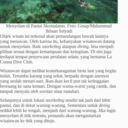
Menyelam di Pantai Jikomalamo. Foto: Gmap/Muhammad
Ikhsan Setyadi
Objek wisata ini terkenal akan pemandangan bawah lautnya
yang menawan. Oleh karena itu, kebanyakan wisatawan datang
untuk menyelam. Baik
snorkeling
ataupun
diving
, bisa menjadi
pilihan sesuai dengan kemampuan dan keinginan. Di sini juga
terdapat tempat penyewaan peralatan selam, yang bernama La
Conna Dive Club.
Wisatawan dapat melihat keanekaragaman biota laut yang begitu
indah. Terumbu karang yang sehat, berpadu dengan anemon
yang seolah menari-nari. Ikan-ikan kecil pun tak ketinggalan
berenang ke sana kemari. Dengan warna-warni yang cantik, dan
tampak menyala oleh sorotan sinar matahari.
Selanjutnya untuk lokasi
snorkeling
sendiri tak jauh dari bibir
pantai, dan di dekat warung-warung. Sementara untuk
diving
sedikit lebih ke tengah, menjauh dari warung-warung. Jika ingin
menyelam di titik tertentu, pemandu akan mengantarkan
wisatawan ke titik yang dituju.