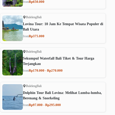
Rp650.000
from
Buleleng
Bali
Lovina Tour: 10 Jam Ke Tempat Wisata Populer di
Bali Utara
Rp375.000
from
Buleleng
Bali
Sekumpul Waterfall Bali Tiket & Tour Harga
Terjangkau
Rp170.000 - Rp270.000
from
Buleleng
Bali
Dolphin Tour Bali Lovina: Melihat Lumba-lumba,
Berenang & Snorkeling
Rp97.000 - Rp295.000
from