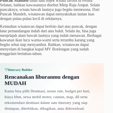
Puncak Mandeh
salah satu objek wisata favorit di Pesisir
Selatan, bahkan kawasannya disebut Mirip Raja Ampat. Selain
puncaknya, wisata bawah lautnya juga begitu memesona. Dari
Puncak Mandeh, wisatawan dapat menyaksikan lautan luas
dengan pulau-pulau kecil di sekitarnya.
Kemudian wisatawan dapat berfoto dari atas puncak, dengan
latar pemandangan indah dari atas bukit. Selain itu, bisa juga
menjelajah alam bawah lautnya yang indah menawan. Berbagai
kawanan ikan lucu warna-warni serta terumbu karang yang
begitu sehat siap menyambut. Bahkan, wisatawan dapat
menyelam di bangkai kapal MV Boelongan yang sudah
tenggelam bertahun-tahun.
Itinerary Builder
Rencanakan liburanmu dengan
MUDAH
Kamu bisa pilih Destinasi, susun rute, budget per hari,
biaya bbm, sewa mobil motor, catatan, map, dll serta
rekomendasi destinasi dalam satu itinerary yang siap
disimpan, diterbitkan, dibagikan, atau didownload.