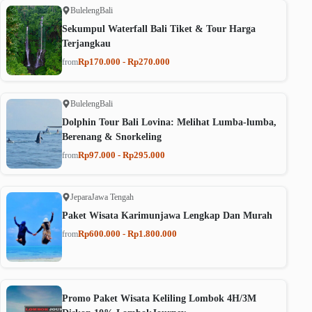
Buleleng
Bali
Sekumpul Waterfall Bali Tiket & Tour Harga
Terjangkau
Rp170.000 - Rp270.000
from
Buleleng
Bali
Dolphin Tour Bali Lovina: Melihat Lumba-lumba,
Berenang & Snorkeling
Rp97.000 - Rp295.000
from
Jepara
Jawa Tengah
Paket Wisata Karimunjawa Lengkap Dan Murah
Rp600.000 - Rp1.800.000
from
Promo Paket Wisata Keliling Lombok 4H/3M