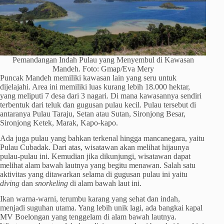
Pemandangan Indah Pulau yang Menyembul di Kawasan
Mandeh. Foto: Gmap/Eva Mery
Puncak Mandeh memiliki kawasan lain yang seru untuk
dijelajahi. Area ini memiliki luas kurang lebih 18.000 hektar,
yang meliputi 7 desa dari 3 nagari. Di mana kawasannya sendiri
terbentuk dari teluk dan gugusan pulau kecil. Pulau tersebut di
antaranya Pulau Taraju, Setan atau Sutan, Sironjong Besar,
Sironjong Ketek, Marak, Kapo-kapo.
Ada juga pulau yang bahkan terkenal hingga mancanegara, yaitu
Pulau Cubadak. Dari atas, wisatawan akan melihat hijaunya
pulau-pulau ini. Kemudian jika dikunjungi, wisatawan dapat
melihat alam bawah lautnya yang begitu menawan. Salah satu
aktivitas yang ditawarkan selama di gugusan pulau ini yaitu
diving
dan
snorkeling
di alam bawah laut ini.
Ikan warna-warni, terumbu karang yang sehat dan indah,
menjadi suguhan utama. Yang lebih unik lagi, ada bangkai kapal
MV Boelongan yang tenggelam di alam bawah lautnya.