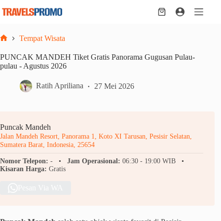
Skip
to
Shopping
content
cart
Tempat Wisata
Home
PUNCAK MANDEH Tiket Gratis Panorama Gugusan Pulau-
pulau - Agustus 2026
Ratih Apriliana
27 Mei 2026
Puncak Mandeh
Jalan Mandeh Resort, Panorama 1, Koto XI Tarusan, Pesisir Selatan,
Sumatera Barat, Indonesia, 25654
Nomor Telepon:
-
Jam Operasional:
06:30 - 19:00 WIB
Kisaran Harga:
Gratis
Pesan Via WA