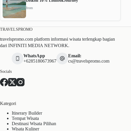
Diskon 10% LombokJourney
from
TRAVELSPROMO
travelspromo.com platform informasi wisata terlengkap bagian
dari INFINITI MEDIA NETWORK.
WhatsApp
Email:
+6285180673967
cs@travelspromo.com
Socials
Kategori
Itinerary Builder
Tempat Wisata
Destinasi Wisata Pilihan
Wisata Kuliner