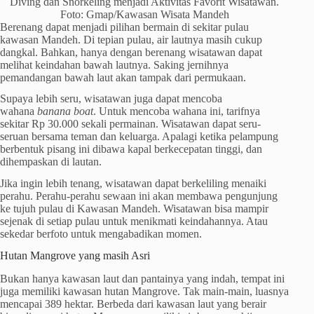
Diving dan Snorkeling menjadi Aktivitas Favorit Wisatawan.
Foto: Gmap/Kawasan Wisata Mandeh
Berenang dapat menjadi pilihan bermain di sekitar pulau
kawasan Mandeh. Di tepian pulau, air lautnya masih cukup
dangkal. Bahkan, hanya dengan berenang wisatawan dapat
melihat keindahan bawah lautnya. Saking jernihnya
pemandangan bawah laut akan tampak dari permukaan.
Supaya lebih seru, wisatawan juga dapat mencoba
wahana
banana boat
. Untuk mencoba wahana ini, tarifnya
sekitar Rp 30.000 sekali permainan. Wisatawan dapat seru-
seruan bersama teman dan keluarga. Apalagi ketika pelampung
berbentuk pisang ini dibawa kapal berkecepatan tinggi, dan
dihempaskan di lautan.
Jika ingin lebih tenang, wisatawan dapat berkeliling menaiki
perahu. Perahu-perahu sewaan ini akan membawa pengunjung
ke tujuh pulau di Kawasan Mandeh. Wisatawan bisa mampir
sejenak di setiap pulau untuk menikmati keindahannya. Atau
sekedar berfoto untuk mengabadikan momen.
Hutan Mangrove yang masih Asri
Bukan hanya kawasan laut dan pantainya yang indah, tempat ini
juga memiliki kawasan hutan Mangrove. Tak main-main, luasnya
mencapai 389 hektar. Berbeda dari kawasan laut yang berair