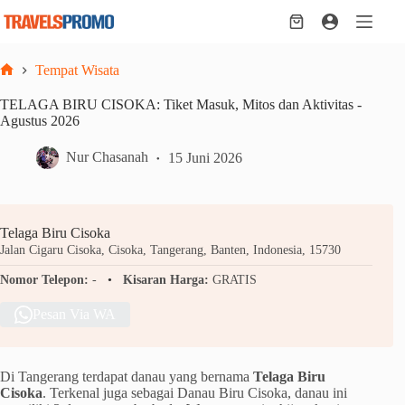
Skip
to
Shopping
content
cart
Tempat Wisata
Home
TELAGA BIRU CISOKA: Tiket Masuk, Mitos dan Aktivitas -
Agustus 2026
Nur Chasanah
15 Juni 2026
Telaga Biru Cisoka
Jalan Cigaru Cisoka, Cisoka, Tangerang, Banten, Indonesia, 15730
Nomor Telepon:
-
Kisaran Harga:
GRATIS
Pesan Via WA
Di Tangerang terdapat danau yang bernama
Telaga Biru
Cisoka
. Terkenal juga sebagai Danau Biru Cisoka, danau ini