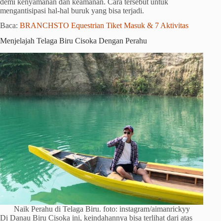
demi kenyamanan dan keamanan. Cara tersebut untuk
mengantisipasi hal-hal buruk yang bisa terjadi.
Baca:
BRANCHSTO Equestrian Tiket Masuk & 7 Aktivitas
Menjelajah Telaga Biru Cisoka Dengan Perahu
Naik Perahu di Telaga Biru. foto: instagram/aimanrickyy
Di Danau Biru Cisoka ini, keindahannya bisa terlihat dari atas