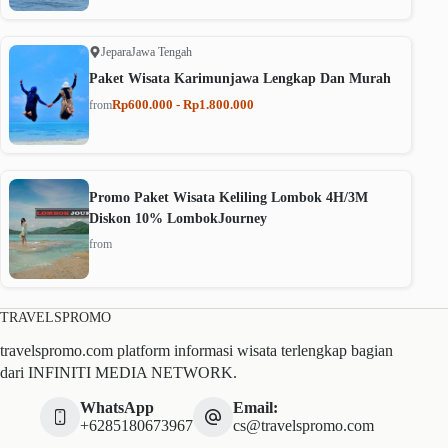
Jepara
Jawa Tengah
Paket Wisata Karimunjawa Lengkap Dan Murah
Rp600.000 - Rp1.800.000
from
Promo Paket Wisata Keliling Lombok 4H/3M
Diskon 10% LombokJourney
from
TRAVELSPROMO
travelspromo.com platform informasi wisata terlengkap bagian
dari INFINITI MEDIA NETWORK.
WhatsApp
Email:
+6285180673967
cs@travelspromo.com