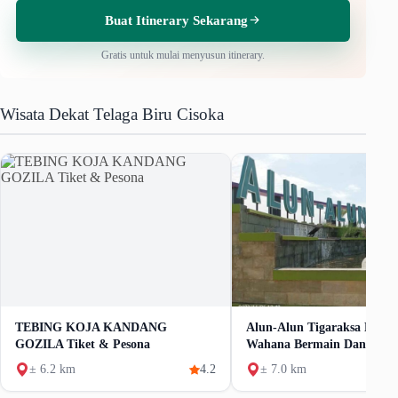
Buat Itinerary Sekarang
Gratis untuk mulai menyusun itinerary.
Wisata Dekat Telaga Biru Cisoka
TEBING KOJA KANDANG
Alun-Alun Tigaraksa Daya 
GOZILA Tiket & Pesona
Wahana Bermain Dan Fasili
± 6.2 km
4.2
± 7.0 km