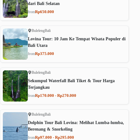
dari Bali Selatan
Rp650.000
from
Buleleng
Bali
Lovina Tour: 10 Jam Ke Tempat Wisata Populer di
Bali Utara
Rp375.000
from
Buleleng
Bali
Sekumpul Waterfall Bali Tiket & Tour Harga
Terjangkau
Rp170.000 - Rp270.000
from
Buleleng
Bali
Dolphin Tour Bali Lovina: Melihat Lumba-lumba,
Berenang & Snorkeling
Rp97.000 - Rp295.000
from