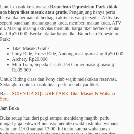
Untuk masuk ke kawasan
Branchsto Equestrian Park tidak
a
da
biaya tiket masuk atau gratis
. Pengunjung hanya perlu
biaya jika bermain di berbagai aktivitas yang tersedia. Aktivitas
seperti panahan, menunggang kuda, memberi makan kuda, ATV
dll. Masing-masing aktivitas memiliki harga tiket berbeda mulai
dari Rp20.000. Berikut daftar harga tiket Branchsto Equestrian
Park:
Tiket Masuk: Gratis
Pony Ride, Horse Ride, Andong masing-masing Rp50.000
Archery Rp20.000
Mini Train, Sepeda Listrik, Pet Corner masing-masing
Rp35.000
Untuk Riding class dan Pony club wajib melakukan reservasi.
Sedangkan untuk masuk tidak perlu membayar tiket.
Baca:
SCIENTIA SQUARE PARK Tiket Masuk & Wahana
Seru
Jam Buka
Buka setiap hari dari pagi sampai menjelang magrib, perlu
diingat juga bahwa Branchsto memiliki waktu istirahat wahana
yaitu jam 11:00 sampai 13:00. Ini tentu karena wahananya