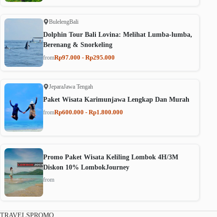
Buleleng
Bali
Dolphin Tour Bali Lovina: Melihat Lumba-lumba,
Berenang & Snorkeling
Rp97.000 - Rp295.000
from
Jepara
Jawa Tengah
Paket Wisata Karimunjawa Lengkap Dan Murah
Rp600.000 - Rp1.800.000
from
Promo Paket Wisata Keliling Lombok 4H/3M
Diskon 10% LombokJourney
from
TRAVELSPROMO