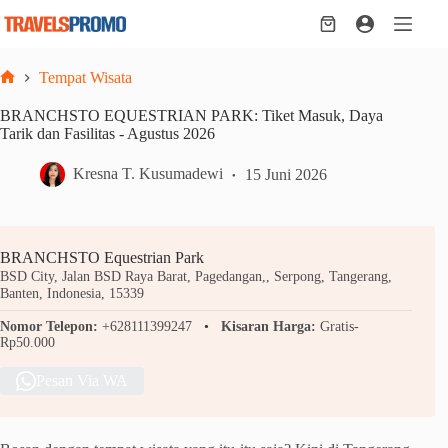
Skip
to
Shopping
content
cart
Tempat Wisata
Home
BRANCHSTO EQUESTRIAN PARK: Tiket Masuk, Daya
Tarik dan Fasilitas - Agustus 2026
Kresna T. Kusumadewi
15 Juni 2026
BRANCHSTO Equestrian Park
BSD City, Jalan BSD Raya Barat, Pagedangan,, Serpong, Tangerang,
Banten, Indonesia, 15339
Nomor Telepon:
+628111399247
Kisaran Harga:
Gratis-
Rp50.000
Pesan Via WA