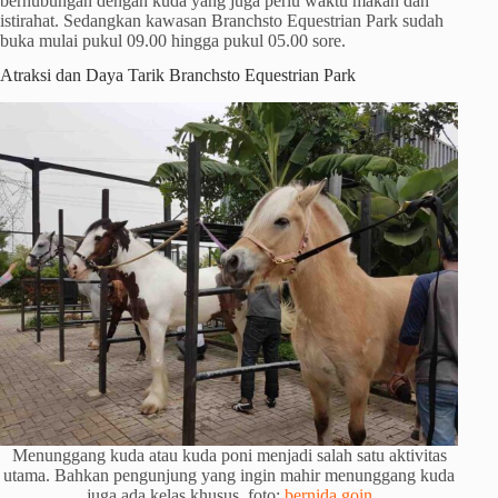
berhubungan dengan kuda yang juga perlu waktu makan dan
istirahat. Sedangkan kawasan Branchsto Equestrian Park sudah
buka mulai pukul 09.00 hingga pukul 05.00 sore.
Atraksi dan Daya Tarik Branchsto Equestrian Park
Menunggang kuda atau kuda poni menjadi salah satu aktivitas
utama. Bahkan pengunjung yang ingin mahir menunggang kuda
juga ada kelas khusus. foto:
bernida goin