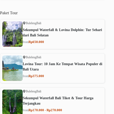
Paket
Tour
Buleleng
Bali
Sekumpul Waterfall & Lovina Dolphin: Tur Sehari
dari Bali Selatan
Rp650.000
from
Buleleng
Bali
Lovina Tour: 10 Jam Ke Tempat Wisata Populer di
Bali Utara
Rp375.000
from
Buleleng
Bali
Sekumpul Waterfall Bali Tiket & Tour Harga
Terjangkau
Rp170.000 - Rp270.000
from