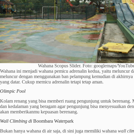
Wahana Scopus Slider. Foto: googlemaps/YouTub
Wahana ini menjadi wahana pemicu adrenalin kedua, yaitu meluncur da
meluncur dengan menggunakan ban pelampung kemudian di akhirnya 
yang datar. Cukup memicu adrenalin tetapi tetap aman.
Olimpic Pool
Kolam renang yang bisa memberi ruang pengunjung untuk berenang. M
dan kedalaman yang beragam agar pengunjung bisa menyesuaikan den
akan memberikanmu kepuasan berenang.
Wall Climbing di
Boombara Waterpark
Bukan hanya wahana di air saja, di sini juga memiliki wahana
wall cli