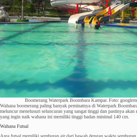
Boomerang Waterpark Boombara Kampar. Foto: google
Wahana boomerang paling banyak peminatnya di Waterpark Boombar
meluncur menelusuri seluncuran yang sangat tinggi dan pastinya akan
yang ingin naik wahana ini memiliki tinggi badan minimal 140 cm.
Wahana Futsal
Area futsal memiliki semburan air dari bawah dengan waktu semburan