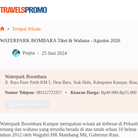
Skip
to
content
Tempat Wisata
Home
WATERPARK BOMBARA Tiket & Wahana - Agustus 2026
Prajna
25 Juni 2024
Waterpark Boombara
Jl. Raya Pasir Putih KM.5, Desa Baru, Siak Hulu, Kabupaten Kampar, Riau,
Nomor Telepon:
081112723357
Kisaran Harga:
Rp40.000-Rp55.000
Pesan Via WA
Waterpark Boombara Kampar merupakan wisata air terbesar di Pekan
renang dan wahana yang tersedia berada di atas tanah seluas 10 hektar
tahun 2012 oleh Wagubri HR Mambang Mit, Gubernur Riau.