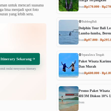
Harga Terjangkau
taman untuk mencari suasana
Rp170.000 - Rp270
from
ga bisa menjadi spot foto
buran yang lebih seru.
Buleleng
Bali
Dolphin Tour Bali Lo
Lumba-lumba, Beren
Rp97.000 - Rp295.
from
Jepara
Jawa Tengah
 Itinerary Sekarang
Paket Wisata Karim
Dan Murah
untuk mulai menyusun itinerary.
Rp600.000 - Rp1.8
from
Promo Paket Wisata 
4H/3M Diskon 10% 
from