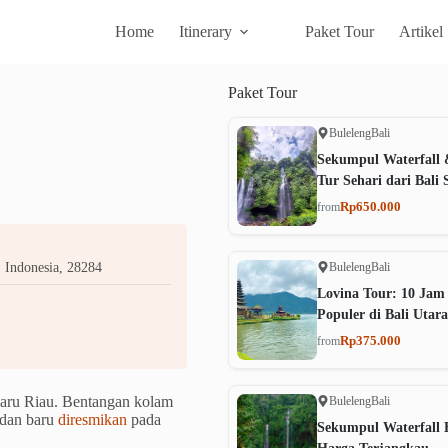
Home
Itinerary
Paket Tour
Artikel
Paket
Tour
Buleleng
Bali
Sekumpul Waterfall 
Tur Sehari dari Bali 
Rp650.000
from
Buleleng
Bali
 Indonesia, 28284
Lovina Tour: 10 Jam
Populer di Bali Utara
Rp375.000
from
baru Riau. Bentangan kolam
Buleleng
Bali
 dan baru
diresmikan
pada
Sekumpul Waterfall B