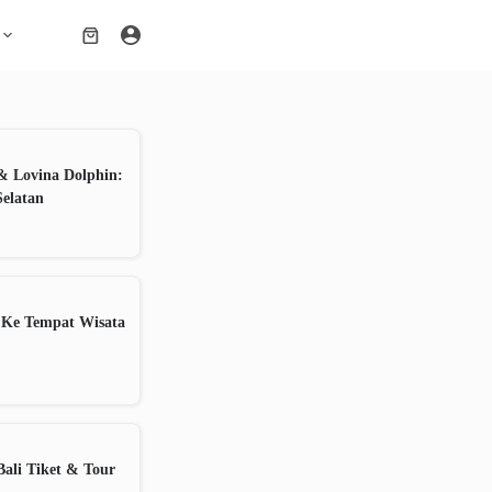
Shopping
cart
& Lovina Dolphin:
Selatan
 Ke Tempat Wisata
ali Tiket & Tour