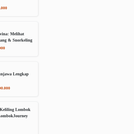
.000
vina: Melihat
ang & Snorkeling
000
unjawa Lengkap
00.000
Keliling Lombok
LombokJourney