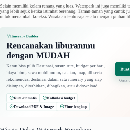
Selain memiliki kolam renang yang luas, Waterpark ini juga memiliki 
yang lebih sejuk ketika istirahat berenang. Taman-taman yang cantik ju
untuk menambah koleksi. Wisata air tentu saja selalu menjadi pilihan li
Itinerary Builder
Rencanakan liburanmu
dengan MUDAH
Kamu bisa pilih Destinasi, susun rute, budget per hari,
Buat
biaya bbm, sewa mobil motor, catatan, map, dll serta
rekomendasi destinasi dalam satu itinerary yang siap
Gratis 
disimpan, diterbitkan, dibagikan, atau didownload.
Rute otomatis
Kalkulasi budget
Download PDF & Image
Fitur lengkap
Wisata Dekat Waterpark Boombara