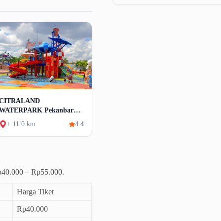
CITRALAND
WATERPARK Pekanbaru
Tiket & Wahana
± 11.0 km
4.4
Rp40.000 – Rp55.000.
Harga Tiket
Rp40.000